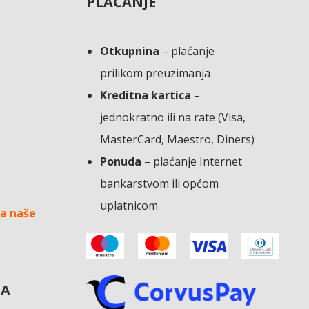
PLAĆANJE
Otkupnina
– plaćanje
prilikom preuzimanja
Kreditna kartica
–
jednokratno ili na rate (Visa,
MasterCard, Maestro, Diners)
Ponuda
– plaćanje Internet
bankarstvom ili općom
uplatnicom
a naše
NA