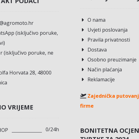
AKT PODACI
O nama
o@agromoto.hr
Uvjeti poslovanja
sApp (isključivo poruke,
Pravila privatnosti
vi)
Dostava
r (isključivo poruke, ne
Osobno preuzimanje
Način plaćanja
lfa Horvata 28, 48000
Reklamacije
ica
Zajednička putovanj
firme
O VRIJEME
0/24h
BONITETNA OCJE
HOP