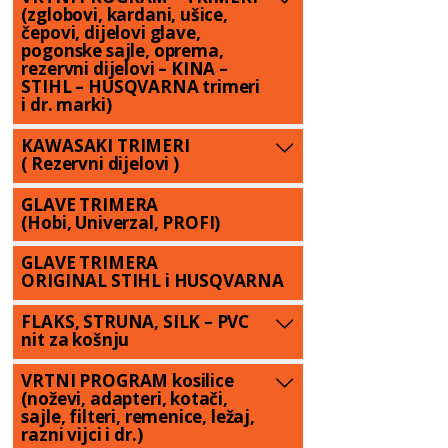
(zglobovi, kardani, ušice,
čepovi, dijelovi glave,
pogonske sajle, oprema,
rezervni dijelovi – KINA –
STIHL – HUSQVARNA trimeri
i dr. marki)
KAWASAKI TRIMERI
( Rezervni dijelovi )
GLAVE TRIMERA
(Hobi, Univerzal, PROFI)
GLAVE TRIMERA
ORIGINAL STIHL i HUSQVARNA
FLAKS, STRUNA, SILK – PVC
nit za košnju
VRTNI PROGRAM kosilice
(noževi, adapteri, kotači,
sajle, filteri, remenice, ležaj,
razni vijci i dr.)