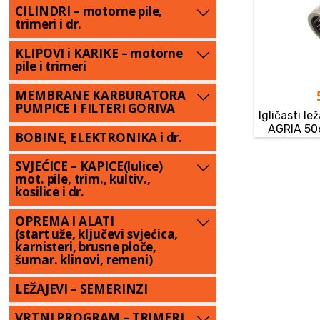
CILINDRI – motorne pile,
trimeri i dr.
KLIPOVI i KARIKE – motorne
pile i trimeri
MEMBRANE KARBURATORA
PUMPICE I FILTERI GORIVA
Igličasti le
AGRIA 5
BOBINE, ELEKTRONIKA i dr.
SVJEĆICE – KAPICE(lulice)
mot. pile, trim., kultiv.,
kosilice i dr.
OPREMA I ALATI
(start uže, ključevi svjećica,
karnisteri, brusne ploče,
šumar. klinovi, remeni)
LEŽAJEVI – SEMERINZI
VRTNI PROGRAM – TRIMERI