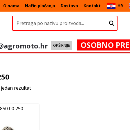
O nama
Način plaćanja
Dostava
Kontakt
HR
OSOBNO PRE
@agromoto.hr
OPŠIRNIJE
250
 jedan rezultat
 850 00 250