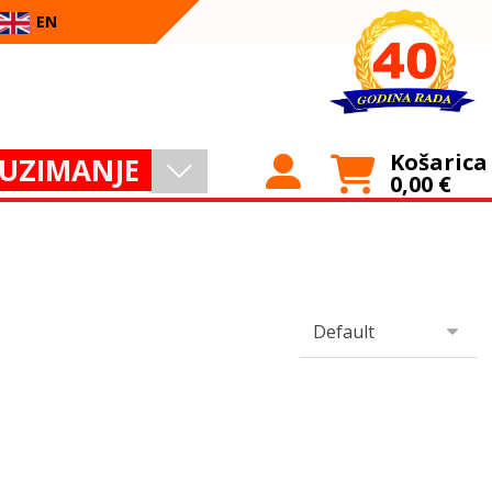
EN
Košarica
UZIMANJE
0,00
€