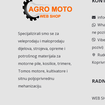
KONT
inf
What
ne pozi
Specijalizirali smo se za
Vibe
veleprodaju i maloprodaju
pozivi)
dijelova, strojeva, opreme i
Rudo
potrošnog materijala za
Koprivn
motorne pile, kosilice, trimere,
Tomos motore, kultivatore i
sitnu poljoprivrednu
RADN
mehanizaciju.
WEB S