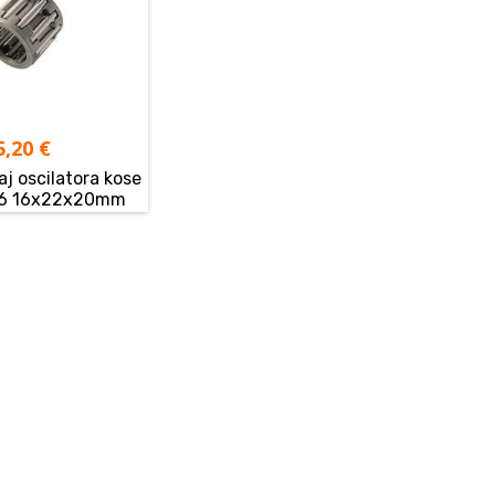
5,20
€
žaj oscilatora kose
06 16x22x20mm