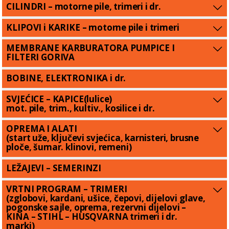
CILINDRI – motorne pile, trimeri i dr.
KLIPOVI i KARIKE – motorne pile i trimeri
MEMBRANE KARBURATORA PUMPICE I
FILTERI GORIVA
BOBINE, ELEKTRONIKA i dr.
SVJEĆICE – KAPICE(lulice)
mot. pile, trim., kultiv., kosilice i dr.
OPREMA I ALATI
(start uže, ključevi svjećica, karnisteri, brusne
ploče, šumar. klinovi, remeni)
LEŽAJEVI – SEMERINZI
VRTNI PROGRAM – TRIMERI
(zglobovi, kardani, ušice, čepovi, dijelovi glave,
pogonske sajle, oprema, rezervni dijelovi –
KINA – STIHL – HUSQVARNA trimeri i dr.
marki)