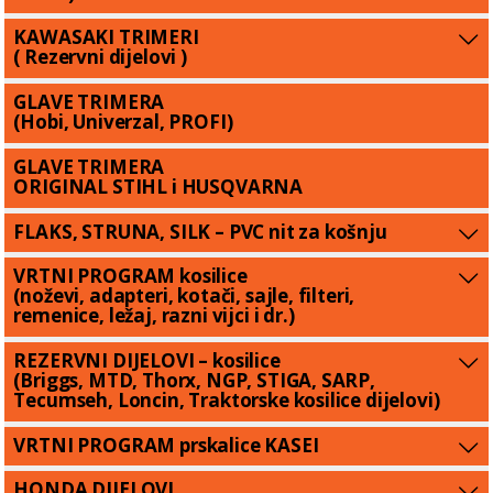
KAWASAKI TRIMERI
( Rezervni dijelovi )
GLAVE TRIMERA
(Hobi, Univerzal, PROFI)
GLAVE TRIMERA
ORIGINAL STIHL i HUSQVARNA
FLAKS, STRUNA, SILK – PVC nit za košnju
VRTNI PROGRAM kosilice
(noževi, adapteri, kotači, sajle, filteri,
remenice, ležaj, razni vijci i dr.)
REZERVNI DIJELOVI – kosilice
(Briggs, MTD, Thorx, NGP, STIGA, SARP,
Tecumseh, Loncin, Traktorske kosilice dijelovi)
VRTNI PROGRAM prskalice KASEI
HONDA DIJELOVI