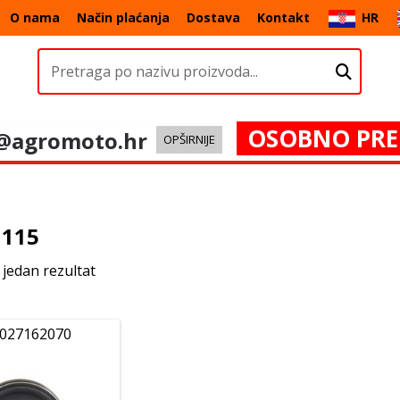
O nama
Način plaćanja
Dostava
Kontakt
HR
OSOBNO PRE
@agromoto.hr
OPŠIRNIJE
 115
 jedan rezultat
 027162070