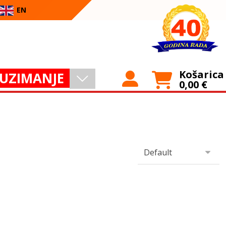
EN
Košarica
UZIMANJE
0,00
€