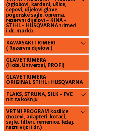
(zglobovi, kardani, ušice,
čepovi, dijelovi glave,
pogonske sajle, oprema,
rezervni dijelovi – KINA –
STIHL – HUSQVARNA trimeri
i dr. marki)
KAWASAKI TRIMERI
( Rezervni dijelovi )
GLAVE TRIMERA
(Hobi, Univerzal, PROFI)
GLAVE TRIMERA
ORIGINAL STIHL i HUSQVARNA
FLAKS, STRUNA, SILK – PVC
nit za košnju
VRTNI PROGRAM kosilice
(noževi, adapteri, kotači,
sajle, filteri, remenice, ležaj,
razni vijci i dr.)