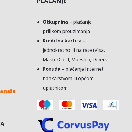
PLAĆANJE
Otkupnina
– plaćanje
prilikom preuzimanja
Kreditna kartica
–
jednokratno ili na rate (Visa,
MasterCard, Maestro, Diners)
Ponuda
– plaćanje Internet
bankarstvom ili općom
uplatnicom
a naše
NA