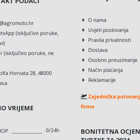
AKT PODACI
O nama
o@agromoto.hr
Uvjeti poslovanja
sApp (isključivo poruke,
Pravila privatnosti
vi)
Dostava
r (isključivo poruke, ne
Osobno preuzimanje
Način plaćanja
lfa Horvata 28, 48000
Reklamacije
ica
Zajednička putovanj
firme
O VRIJEME
0/24h
BONITETNA OCJE
HOP