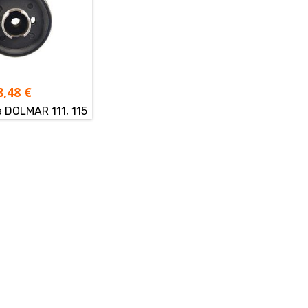
8,48
€
a DOLMAR 111, 115