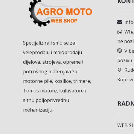
KONT
inf
What
ne pozi
Specijalizirali smo se za
Vibe
veleprodaju i maloprodaju
pozivi)
dijelova, strojeva, opreme i
Rudo
potrošnog materijala za
Koprivn
motorne pile, kosilice, trimere,
Tomos motore, kultivatore i
sitnu poljoprivrednu
RADN
mehanizaciju.
WEB S