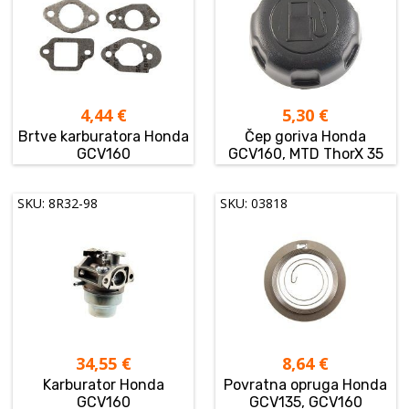
4,44
€
5,30
€
Brtve karburatora Honda
Čep goriva Honda
GCV160
GCV160, MTD ThorX 35
SKU: 8R32-98
SKU: 03818
34,55
€
8,64
€
Karburator Honda
Povratna opruga Honda
GCV160
GCV135, GCV160