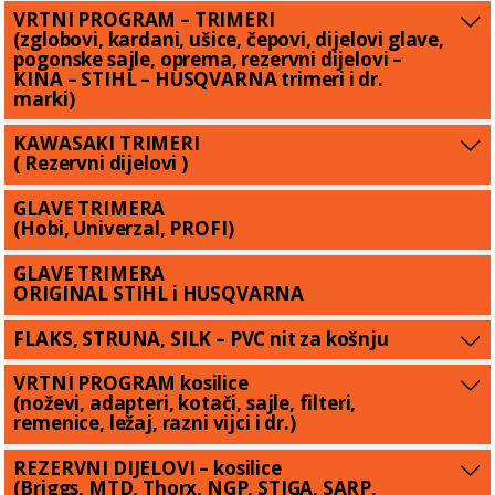
VRTNI PROGRAM – TRIMERI
(zglobovi, kardani, ušice, čepovi, dijelovi glave,
pogonske sajle, oprema, rezervni dijelovi –
KINA – STIHL – HUSQVARNA trimeri i dr.
marki)
KAWASAKI TRIMERI
( Rezervni dijelovi )
GLAVE TRIMERA
(Hobi, Univerzal, PROFI)
GLAVE TRIMERA
ORIGINAL STIHL i HUSQVARNA
FLAKS, STRUNA, SILK – PVC nit za košnju
VRTNI PROGRAM kosilice
(noževi, adapteri, kotači, sajle, filteri,
remenice, ležaj, razni vijci i dr.)
REZERVNI DIJELOVI – kosilice
(Briggs, MTD, Thorx, NGP, STIGA, SARP,