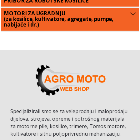
PRIBOR ZA ROBOTSKE KOSILICE
MOTORI ZA UGRADNJU
(za kosilice, kultivatore, agregate, pumpe,
nabijače i dr.)
Specijalizirali smo se za veleprodaju i maloprodaju
dijelova, strojeva, opreme i potrošnog materijala
za motorne pile, kosilice, trimere, Tomos motore,
kultivatore i sitnu poljoprivrednu mehanizaciju.