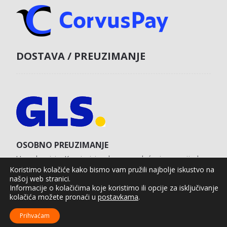
DOSTAVA / PREUZIMANJE
OSOBNO PREUZIMANJE
U poslovnici u Koprivnici s obvezom plaćanja unaprijed
karticom na web shopu.
Koristimo kolačiće kako bismo vam pružili najbolje iskustvo na
našoj web stranici.
Informacije o kolačićima koje koristimo ili opcije za isključivanje
kolačića možete pronaći u
postavkama
.
Agro Moto Shop © 2025.
Izrada web shopa:
kT dizajn
Prihvaćam