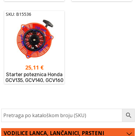
SKU: B15536
25,11
€
Starter poteznica Honda
GCV135, GCV140, GCV160
VODILICE LANCA, LANČANICI, PRSTENI