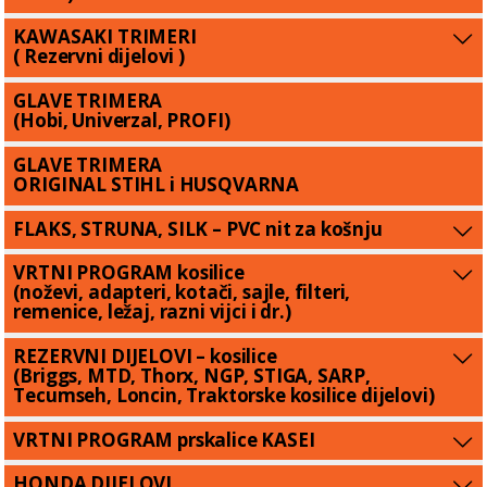
KAWASAKI TRIMERI
( Rezervni dijelovi )
GLAVE TRIMERA
(Hobi, Univerzal, PROFI)
GLAVE TRIMERA
ORIGINAL STIHL i HUSQVARNA
FLAKS, STRUNA, SILK – PVC nit za košnju
VRTNI PROGRAM kosilice
(noževi, adapteri, kotači, sajle, filteri,
remenice, ležaj, razni vijci i dr.)
REZERVNI DIJELOVI – kosilice
(Briggs, MTD, Thorx, NGP, STIGA, SARP,
Tecumseh, Loncin, Traktorske kosilice dijelovi)
VRTNI PROGRAM prskalice KASEI
HONDA DIJELOVI