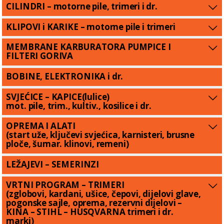
CILINDRI – motorne pile, trimeri i dr.
KLIPOVI i KARIKE – motorne pile i trimeri
MEMBRANE KARBURATORA PUMPICE I
FILTERI GORIVA
BOBINE, ELEKTRONIKA i dr.
SVJEĆICE – KAPICE(lulice)
mot. pile, trim., kultiv., kosilice i dr.
OPREMA I ALATI
(start uže, ključevi svjećica, karnisteri, brusne
ploče, šumar. klinovi, remeni)
LEŽAJEVI – SEMERINZI
VRTNI PROGRAM – TRIMERI
(zglobovi, kardani, ušice, čepovi, dijelovi glave,
pogonske sajle, oprema, rezervni dijelovi –
KINA – STIHL – HUSQVARNA trimeri i dr.
marki)