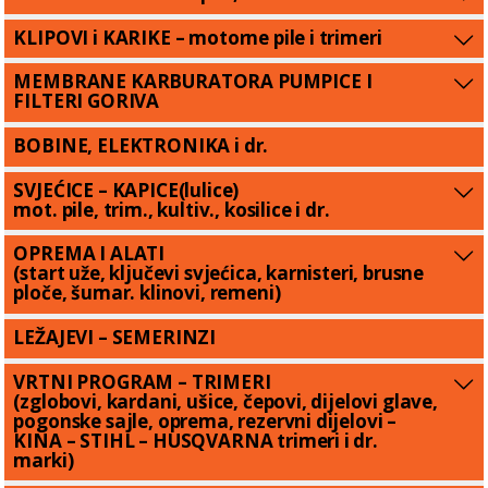
KLIPOVI i KARIKE – motorne pile i trimeri
MEMBRANE KARBURATORA PUMPICE I
FILTERI GORIVA
BOBINE, ELEKTRONIKA i dr.
SVJEĆICE – KAPICE(lulice)
mot. pile, trim., kultiv., kosilice i dr.
OPREMA I ALATI
(start uže, ključevi svjećica, karnisteri, brusne
ploče, šumar. klinovi, remeni)
LEŽAJEVI – SEMERINZI
VRTNI PROGRAM – TRIMERI
(zglobovi, kardani, ušice, čepovi, dijelovi glave,
pogonske sajle, oprema, rezervni dijelovi –
KINA – STIHL – HUSQVARNA trimeri i dr.
marki)