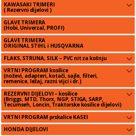
KAWASAKI TRIMERI
( Rezervni dijelovi )
GLAVE TRIMERA
(Hobi, Univerzal, PROFI)
GLAVE TRIMERA
ORIGINAL STIHL i HUSQVARNA
FLAKS, STRUNA, SILK – PVC nit za košnju
VRTNI PROGRAM kosilice
(noževi, adapteri, kotači, sajle, filteri,
remenice, ležaj, razni vijci i dr.)
REZERVNI DIJELOVI – kosilice
(Briggs, MTD, Thorx, NGP, STIGA, SARP,
Tecumseh, Loncin, Traktorske kosilice dijelovi)
VRTNI PROGRAM prskalice KASEI
HONDA DIJELOVI