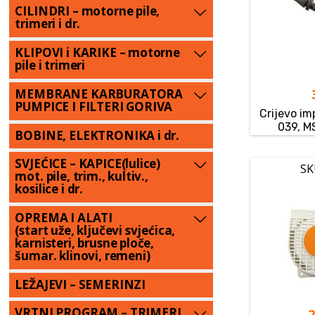
CILINDRI – motorne pile,
trimeri i dr.
KLIPOVI i KARIKE – motorne
pile i trimeri
MEMBRANE KARBURATORA
PUMPICE I FILTERI GORIVA
Crijevo im
039, M
BOBINE, ELEKTRONIKA i dr.
SVJEĆICE – KAPICE(lulice)
SK
mot. pile, trim., kultiv.,
kosilice i dr.
OPREMA I ALATI
(start uže, ključevi svjećica,
karnisteri, brusne ploče,
šumar. klinovi, remeni)
LEŽAJEVI – SEMERINZI
VRTNI PROGRAM – TRIMERI