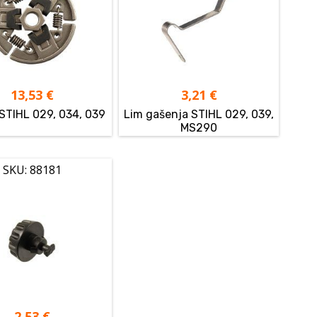
13,53
€
3,21
€
 STIHL 029, 034, 039
Lim gašenja STIHL 029, 039,
MS290
SKU: 88181
2,53
€