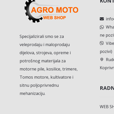
KONT
inf
What
ne pozi
Specijalizirali smo se za
Vibe
veleprodaju i maloprodaju
pozivi)
dijelova, strojeva, opreme i
Rudo
potrošnog materijala za
Koprivn
motorne pile, kosilice, trimere,
Tomos motore, kultivatore i
sitnu poljoprivrednu
RADN
mehanizaciju.
WEB S