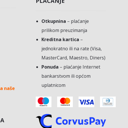
PLAĆANJE
Otkupnina
– plaćanje
prilikom preuzimanja
Kreditna kartica
–
jednokratno ili na rate (Visa,
MasterCard, Maestro, Diners)
Ponuda
– plaćanje Internet
bankarstvom ili općom
uplatnicom
a naše
NA