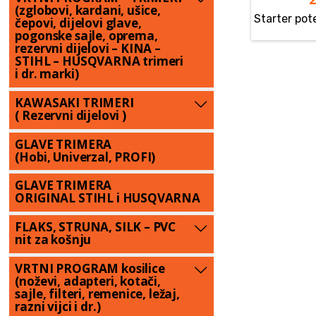
(zglobovi, kardani, ušice,
Starter pot
čepovi, dijelovi glave,
pogonske sajle, oprema,
rezervni dijelovi – KINA –
STIHL – HUSQVARNA trimeri
i dr. marki)
KAWASAKI TRIMERI
( Rezervni dijelovi )
GLAVE TRIMERA
(Hobi, Univerzal, PROFI)
GLAVE TRIMERA
ORIGINAL STIHL i HUSQVARNA
FLAKS, STRUNA, SILK – PVC
nit za košnju
VRTNI PROGRAM kosilice
(noževi, adapteri, kotači,
sajle, filteri, remenice, ležaj,
razni vijci i dr.)