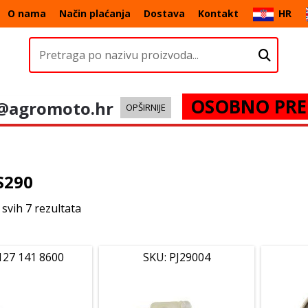
O nama
Način plaćanja
Dostava
Kontakt
HR
OSOBNO PRE
@agromoto.hr
OPŠIRNIJE
S290
 svih 7 rezultata
127 141 8600
SKU: PJ29004