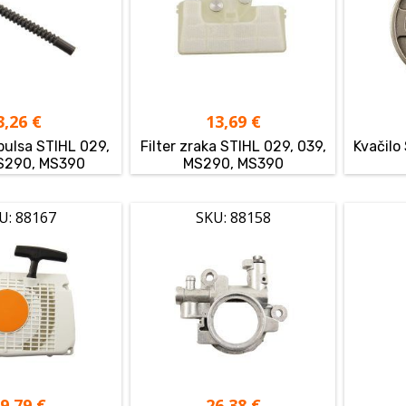
3,26
€
13,69
€
pulsa STIHL 029,
Filter zraka STIHL 029, 039,
Kvačilo
S290, MS390
MS290, MS390
U: 88167
SKU: 88158
29,79
€
26,38
€