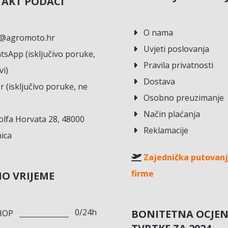
AKT PODACI
O nama
o@agromoto.hr
Uvjeti poslovanja
sApp (isključivo poruke,
Pravila privatnosti
vi)
Dostava
r (isključivo poruke, ne
Osobno preuzimanje
Način plaćanja
lfa Horvata 28, 48000
Reklamacije
ica
Zajednička putovanj
firme
O VRIJEME
0/24h
BONITETNA OCJE
HOP