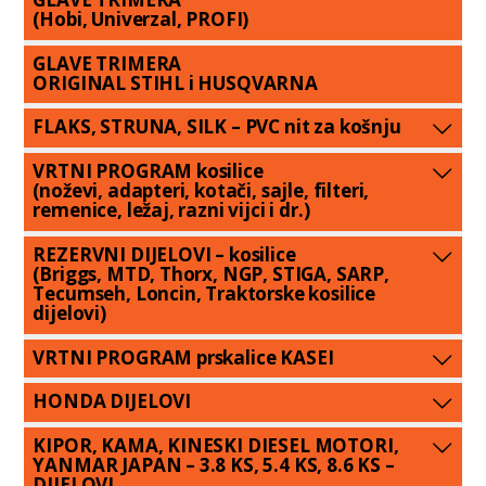
(Hobi, Univerzal, PROFI)
GLAVE TRIMERA
ORIGINAL STIHL i HUSQVARNA
FLAKS, STRUNA, SILK – PVC nit za košnju
VRTNI PROGRAM kosilice
(noževi, adapteri, kotači, sajle, filteri,
remenice, ležaj, razni vijci i dr.)
REZERVNI DIJELOVI – kosilice
(Briggs, MTD, Thorx, NGP, STIGA, SARP,
Tecumseh, Loncin, Traktorske kosilice
dijelovi)
VRTNI PROGRAM prskalice KASEI
HONDA DIJELOVI
KIPOR, KAMA, KINESKI DIESEL MOTORI,
YANMAR JAPAN – 3.8 KS, 5.4 KS, 8.6 KS –
DIJELOVI