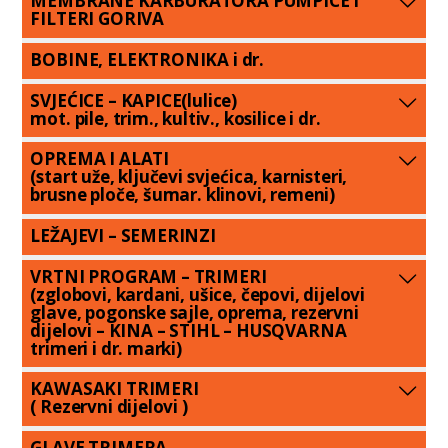
MEMBRANE KARBURATORA PUMPICE I
FILTERI GORIVA
BOBINE, ELEKTRONIKA i dr.
SVJEĆICE – KAPICE(lulice)
mot. pile, trim., kultiv., kosilice i dr.
OPREMA I ALATI
(start uže, ključevi svjećica, karnisteri,
brusne ploče, šumar. klinovi, remeni)
LEŽAJEVI – SEMERINZI
VRTNI PROGRAM – TRIMERI
(zglobovi, kardani, ušice, čepovi, dijelovi
glave, pogonske sajle, oprema, rezervni
dijelovi – KINA – STIHL – HUSQVARNA
trimeri i dr. marki)
KAWASAKI TRIMERI
( Rezervni dijelovi )
GLAVE TRIMERA