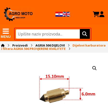
MENU
Proizvodi
AGRIA 506 DIJELOVI
Dijelovi karburatora
i filtera AGRIA 506 PROVJERENE KVALITETE