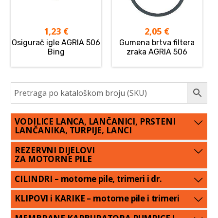
1,23
€
2,05
€
Osigurač igle AGRIA 506
Gumena brtva filtera
Bing
zraka AGRIA 506
VODILICE LANCA, LANČANICI, PRSTENI
LANČANIKA, TURPIJE, LANCI
REZERVNI DIJELOVI
ZA MOTORNE PILE
CILINDRI – motorne pile, trimeri i dr.
KLIPOVI i KARIKE – motorne pile i trimeri