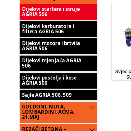
Dijelovi startera i struje
AGRIA 506
Dijelovi karburatora i
filtera AGRIA 506
Dijelovi motora i brtvila
AGRIA 506
Dijelovi mjenjača AGRIA
506
Svjeći
Dijelovi postolja i kose
S
AGRIA 506
Sajle AGRIA 506, 509
GOLDONI, MUTA,
LOMBARDINI, ACMA,
21.MAJ
REZAČI BETONA –