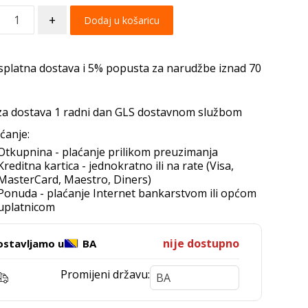
+
Dodaj u košaricu
splatna dostava i 5% popusta za narudžbe iznad 70
za dostava 1 radni dan GLS dostavnom službom
ćanje:
Otkupnina - plaćanje prilikom preuzimanja
Kreditna kartica - jednokratno ili na rate (Visa,
MasterCard, Maestro, Diners)
Ponuda - plaćanje Internet bankarstvom ili općom
uplatnicom
nije dostupno
ostavljamo u
BA
Promijeni državu: