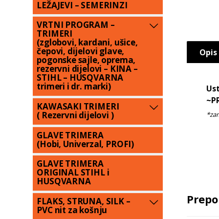
LEŽAJEVI – SEMERINZI
VRTNI PROGRAM –
TRIMERI
(zglobovi, kardani, ušice,
čepovi, dijelovi glave,
Opis
pogonske sajle, oprema,
rezervni dijelovi – KINA –
STIHL – HUSQVARNA
trimeri i dr. marki)
Ust
~P
KAWASAKI TRIMERI
( Rezervni dijelovi )
GLAVE TRIMERA
(Hobi, Univerzal, PROFI)
GLAVE TRIMERA
ORIGINAL STIHL i
HUSQVARNA
Prepo
FLAKS, STRUNA, SILK –
PVC nit za košnju