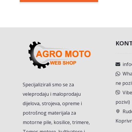
KONT
inf
What
ne pozi
Specijalizirali smo se za
Vibe
veleprodaju i maloprodaju
pozivi)
dijelova, strojeva, opreme i
Rudo
potrošnog materijala za
Koprivn
motorne pile, kosilice, trimere,
Tomos motore, kultivatore i