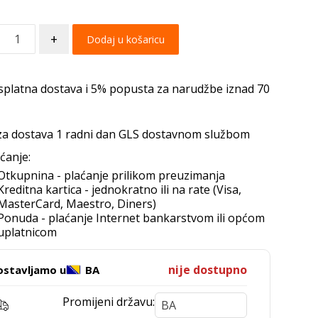
+
Dodaj u košaricu
splatna dostava i 5% popusta za narudžbe iznad 70
za dostava 1 radni dan GLS dostavnom službom
ćanje:
Otkupnina - plaćanje prilikom preuzimanja
Kreditna kartica - jednokratno ili na rate (Visa,
MasterCard, Maestro, Diners)
Ponuda - plaćanje Internet bankarstvom ili općom
uplatnicom
nije dostupno
ostavljamo u
BA
Promijeni državu: