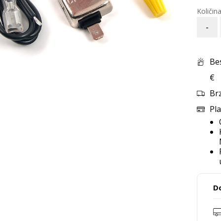
-
Be
€
Br
Pla
D