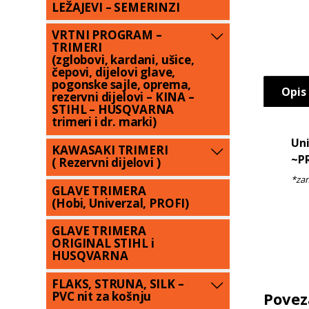
LEŽAJEVI – SEMERINZI
VRTNI PROGRAM –
TRIMERI
(zglobovi, kardani, ušice,
čepovi, dijelovi glave,
pogonske sajle, oprema,
Opis
rezervni dijelovi – KINA –
STIHL – HUSQVARNA
trimeri i dr. marki)
Uni
KAWASAKI TRIMERI
~P
( Rezervni dijelovi )
GLAVE TRIMERA
(Hobi, Univerzal, PROFI)
GLAVE TRIMERA
ORIGINAL STIHL i
HUSQVARNA
FLAKS, STRUNA, SILK –
Povez
PVC nit za košnju