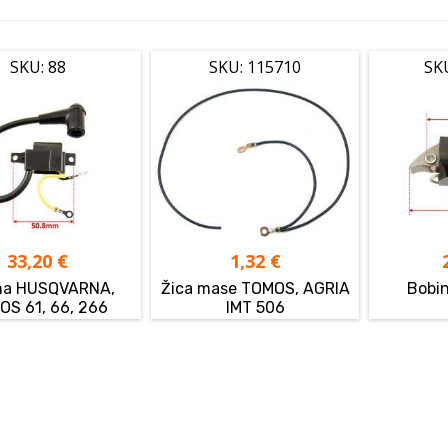
SKU: 88
SKU: 115710
SK
33,20
€
1,32
€
na HUSQVARNA,
Žica mase TOMOS, AGRIA
Bobi
OS 61, 66, 266
IMT 506