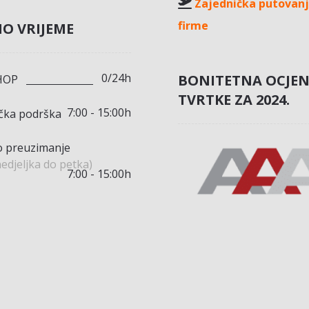
Zajednička putovanj
firme
O VRIJEME
0/24h
BONITETNA OCJE
HOP
TVRTKE ZA 2024.
7:00 - 15:00h
ička podrška
 preuzimanje
edjeljka do petka)
7:00 - 15:00h