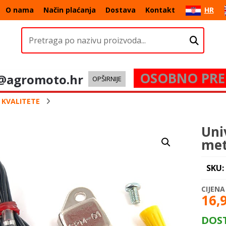
O nama
Način plaćanja
Dostava
Kontakt
HR
OSOBNO PRE
@agromoto.hr
OPŠIRNIJE
E KVALITETE
Uni
met
SKU:
16,
DOS