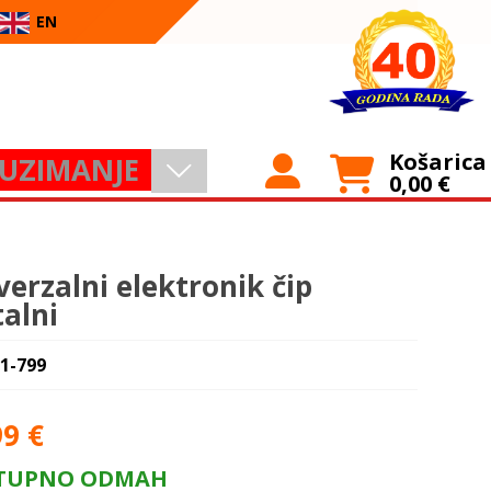
EN
Košarica
UZIMANJE
0,00
€
verzalni elektronik čip
alni
 1-799
99
€
TUPNO ODMAH