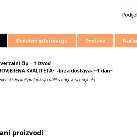
Dodatne informacije
Dostava
Način
verzalni čip – 1 izvod
ROVJERENA KVALITETA~ -brza dostava- ~1 dan~
ani proizvodi