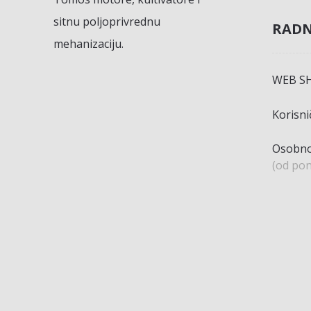
sitnu poljoprivrednu
RADN
mehanizaciju.
WEB S
Korisn
Osobno
(od pon