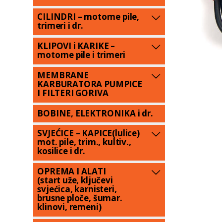
CILINDRI – motorne pile,
trimeri i dr.
KLIPOVI i KARIKE –
motorne pile i trimeri
MEMBRANE
KARBURATORA PUMPICE
I FILTERI GORIVA
BOBINE, ELEKTRONIKA i dr.
SVJEĆICE – KAPICE(lulice)
mot. pile, trim., kultiv.,
kosilice i dr.
OPREMA I ALATI
(start uže, ključevi
svjećica, karnisteri,
brusne ploče, šumar.
klinovi, remeni)