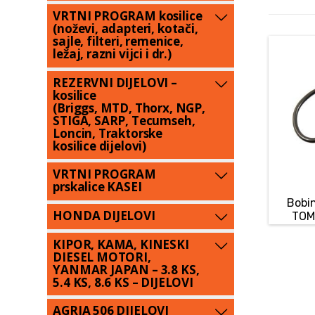
VRTNI PROGRAM kosilice
(noževi, adapteri, kotači,
sajle, filteri, remenice,
ležaj, razni vijci i dr.)
REZERVNI DIJELOVI –
kosilice
(Briggs, MTD, Thorx, NGP,
STIGA, SARP, Tecumseh,
Loncin, Traktorske
kosilice dijelovi)
VRTNI PROGRAM
prskalice KASEI
Bobi
HONDA DIJELOVI
TOM
KIPOR, KAMA, KINESKI
DIESEL MOTORI,
YANMAR JAPAN – 3.8 KS,
5.4 KS, 8.6 KS – DIJELOVI
AGRIA 506 DIJELOVI