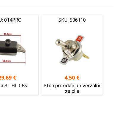
U: 014PRO
SKU: 506110
29,69
€
4,50
€
na STIHL 08s
Stop prekidač univerzalni
za pile