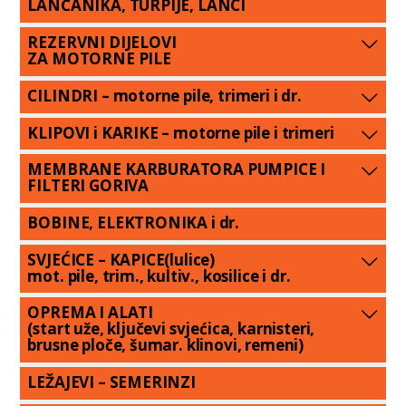
LANČANIKA, TURPIJE, LANCI
REZERVNI DIJELOVI
ZA MOTORNE PILE
CILINDRI – motorne pile, trimeri i dr.
KLIPOVI i KARIKE – motorne pile i trimeri
MEMBRANE KARBURATORA PUMPICE I
FILTERI GORIVA
BOBINE, ELEKTRONIKA i dr.
SVJEĆICE – KAPICE(lulice)
mot. pile, trim., kultiv., kosilice i dr.
OPREMA I ALATI
(start uže, ključevi svjećica, karnisteri,
brusne ploče, šumar. klinovi, remeni)
LEŽAJEVI – SEMERINZI