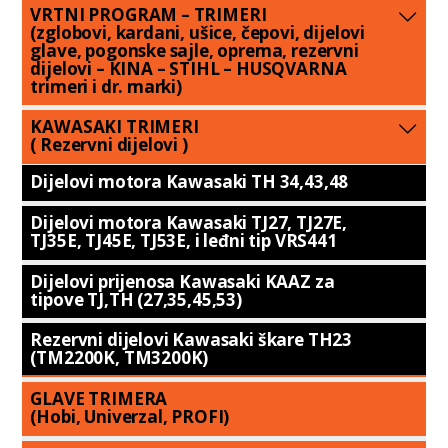
VRTNI PROGRAM – TRIMERI
(zglobovi, kardani, ušice, čepovi, dijelovi
glave, pogonske sajle, oprema, rezervni
dijelovi – KINA – STIHL – HUSQVARNA
trimeri i dr. marki)
KAWASAKI TRIMERI
( Rezervni dijelovi )
Dijelovi motora Kawasaki TH 34,43,48
Dijelovi motora Kawasaki TJ27, TJ27E,
TJ35E, TJ45E, TJ53E, i leđni tip VRS441
Dijelovi prijenosa Kawasaki KAAZ za
tipove TJ,TH (27,35,45,53)
Rezervni dijelovi Kawasaki škare TH23
(TM2200K, TM3200K)
GLAVE TRIMERA
(Hobi, Univerzal, PROFI)