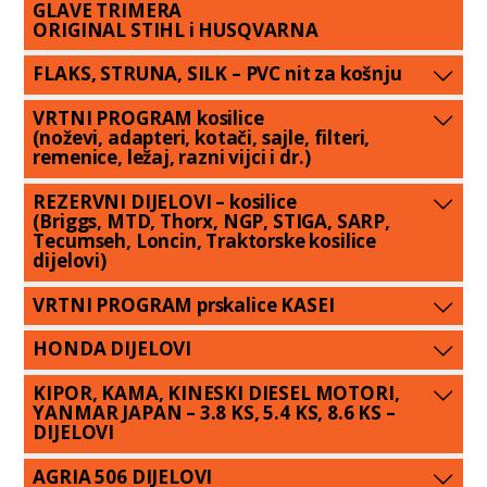
GLAVE TRIMERA
ORIGINAL STIHL i HUSQVARNA
FLAKS, STRUNA, SILK – PVC nit za košnju
VRTNI PROGRAM kosilice
(noževi, adapteri, kotači, sajle, filteri,
remenice, ležaj, razni vijci i dr.)
REZERVNI DIJELOVI – kosilice
(Briggs, MTD, Thorx, NGP, STIGA, SARP,
Tecumseh, Loncin, Traktorske kosilice
dijelovi)
VRTNI PROGRAM prskalice KASEI
HONDA DIJELOVI
KIPOR, KAMA, KINESKI DIESEL MOTORI,
YANMAR JAPAN – 3.8 KS, 5.4 KS, 8.6 KS –
DIJELOVI
AGRIA 506 DIJELOVI