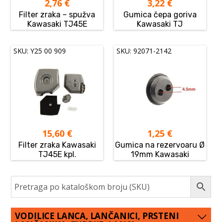
2,76
€
3,22
€
Filter zraka – spužva
Gumica čepa goriva
Kawasaki TJ45E
Kawasaki TJ
SKU: Y25 00 909
SKU: 92071-2142
15,60
€
1,25
€
Filter zraka Kawasaki
Gumica na rezervoaru Ø
TJ45E kpl.
19mm Kawasaki
VODILICE LANCA, LANČANICI, PRSTENI