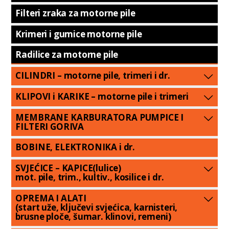
Filteri zraka za motorne pile
Krimeri i gumice motorne pile
Radilice za motorne pile
CILINDRI – motorne pile, trimeri i dr.
KLIPOVI i KARIKE – motorne pile i trimeri
MEMBRANE KARBURATORA PUMPICE I
FILTERI GORIVA
BOBINE, ELEKTRONIKA i dr.
SVJEĆICE – KAPICE(lulice)
mot. pile, trim., kultiv., kosilice i dr.
OPREMA I ALATI
(start uže, ključevi svjećica, karnisteri,
brusne ploče, šumar. klinovi, remeni)