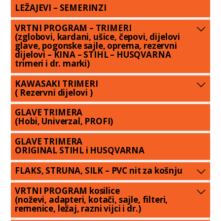
LEŽAJEVI – SEMERINZI
VRTNI PROGRAM – TRIMERI
(zglobovi, kardani, ušice, čepovi, dijelovi
glave, pogonske sajle, oprema, rezervni
dijelovi – KINA – STIHL – HUSQVARNA
trimeri i dr. marki)
KAWASAKI TRIMERI
( Rezervni dijelovi )
GLAVE TRIMERA
(Hobi, Univerzal, PROFI)
GLAVE TRIMERA
ORIGINAL STIHL i HUSQVARNA
FLAKS, STRUNA, SILK – PVC nit za košnju
VRTNI PROGRAM kosilice
(noževi, adapteri, kotači, sajle, filteri,
remenice, ležaj, razni vijci i dr.)