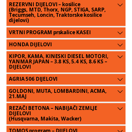
REZERVNI DIJELOVI – kosilice
(Briggs, MTD, Thorx, NGP, STIGA, SARP,
Tecumseh, Loncin, Traktorske kosilice
dijelovi)
VRTNI PROGRAM prskalice KASEI
HONDA DIJELOVI
KIPOR, KAMA, KINESKI DIESEL MOTORI,
YANMAR JAPAN – 3.8 KS, 5.4 KS, 8.6 KS –
DIJELOVI
AGRIA 506 DIJELOVI
GOLDONI, MUTA, LOMBARDINI, ACMA,
21.MAJ
REZAČI BETONA – NABIJAČI ZEMLJE
DIJELOVI
(Husqvarna, Makita, Wacker)
TOMOS program – DIJELOVI