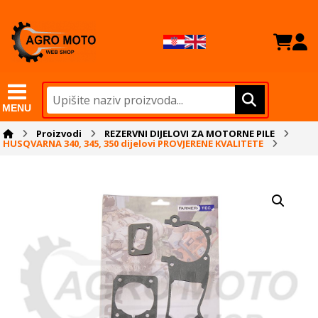
MENU
Proizvodi
REZERVNI DIJELOVI ZA MOTORNE PILE
HUSQVARNA 340, 345, 350 dijelovi PROVJERENE KVALITETE