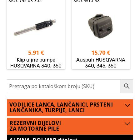
SKU: Y45 03 302
SKU: W10-38
5,91
€
15,70
€
Klip uljne pumpe
Auspuh HUSQVARNA
HUSQVARNA 340, 350
340, 345, 350
VODILICE LANCA, LANČANICI, PRSTENI
LANČANIKA, TURPIJE, LANCI
REZERVNI DIJELOVI
ZA MOTORNE PILE