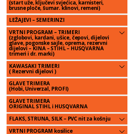
(start uže, ključevi svjećica, karnisteri,
brusne ploče, šumar. klinovi, remeni)
LEŽAJEVI – SEMERINZI
VRTNI PROGRAM – TRIMERI
(zglobovi, kardani, ušice, čepovi, dijelovi
glave, pogonske sajle, oprema, rezervni
dijelovi – KINA – STIHL – HUSQVARNA
trimeri i dr. marki)
KAWASAKI TRIMERI
( Rezervni dijelovi )
GLAVE TRIMERA
(Hobi, Univerzal, PROFI)
GLAVE TRIMERA
ORIGINAL STIHL i HUSQVARNA
FLAKS, STRUNA, SILK – PVC nit za košnju
VRTNI PROGRAM kosilice