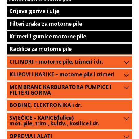
Crijeva goriva i ulja
Filteri zraka za motorne pile
Krimeri i gumice motorne pile
Radilice za motorne pile
CILINDRI – motorne pile, trimeri i dr.
KLIPOVI i KARIKE – motorne pile i trimeri
MEMBRANE KARBURATORA PUMPICE I
FILTERI GORIVA
BOBINE, ELEKTRONIKA i dr.
SVJEĆICE – KAPICE(lulice)
mot. pile, trim., kultiv., kosilice i dr.
OPREMA I ALATI