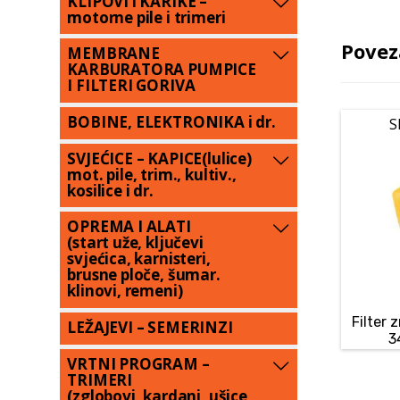
KLIPOVI i KARIKE –
motorne pile i trimeri
Povez
MEMBRANE
KARBURATORA PUMPICE
I FILTERI GORIVA
BOBINE, ELEKTRONIKA i dr.
S
SVJEĆICE – KAPICE(lulice)
mot. pile, trim., kultiv.,
kosilice i dr.
OPREMA I ALATI
(start uže, ključevi
svjećica, karnisteri,
brusne ploče, šumar.
klinovi, remeni)
Filter
LEŽAJEVI – SEMERINZI
3
VRTNI PROGRAM –
TRIMERI
(zglobovi, kardani, ušice,