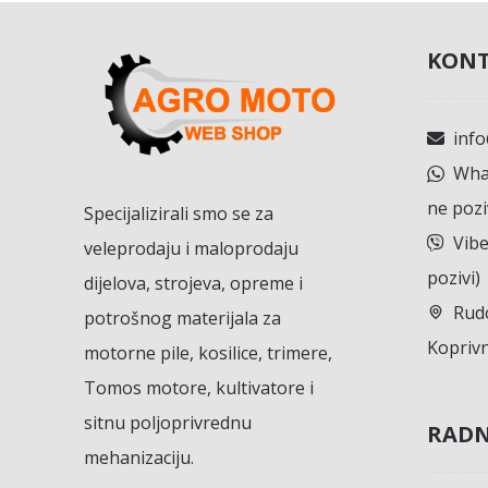
KONT
inf
What
ne pozi
Specijalizirali smo se za
Vibe
veleprodaju i maloprodaju
pozivi)
dijelova, strojeva, opreme i
Rudo
potrošnog materijala za
Koprivn
motorne pile, kosilice, trimere,
Tomos motore, kultivatore i
sitnu poljoprivrednu
RADN
mehanizaciju.