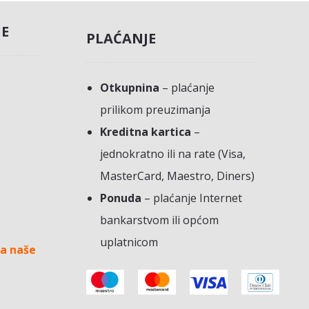
JE
PLAĆANJE
Otkupnina
– plaćanje
prilikom preuzimanja
Kreditna kartica
–
jednokratno ili na rate (Visa,
MasterCard, Maestro, Diners)
Ponuda
– plaćanje Internet
bankarstvom ili općom
uplatnicom
a naše