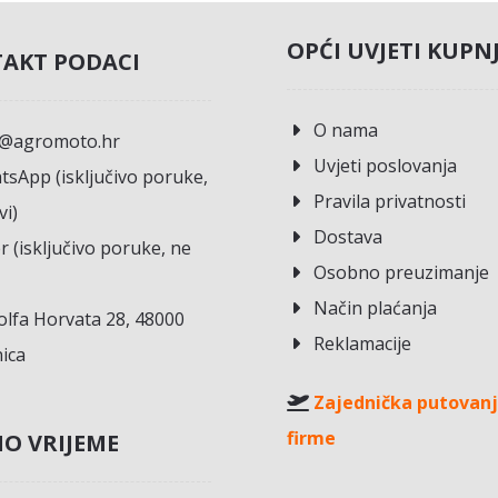
OPĆI UVJETI KUPN
AKT PODACI
O nama
o@agromoto.hr
Uvjeti poslovanja
sApp (isključivo poruke,
Pravila privatnosti
vi)
Dostava
r (isključivo poruke, ne
Osobno preuzimanje
Način plaćanja
lfa Horvata 28, 48000
Reklamacije
ica
Zajednička putovanj
firme
O VRIJEME