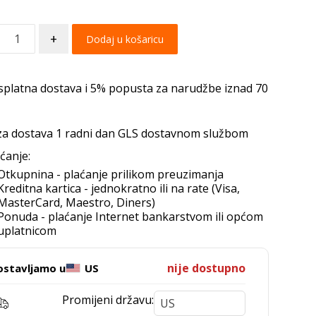
+
Dodaj u košaricu
splatna dostava i 5% popusta za narudžbe iznad 70
za dostava 1 radni dan GLS dostavnom službom
ćanje:
Otkupnina - plaćanje prilikom preuzimanja
Kreditna kartica - jednokratno ili na rate (Visa,
MasterCard, Maestro, Diners)
Ponuda - plaćanje Internet bankarstvom ili općom
uplatnicom
nije dostupno
ostavljamo u
US
Promijeni državu: