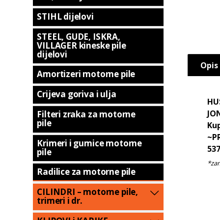
STIHL dijelovi
STEEL, GUDE, ISKRA,
VILLAGER kineske pile
dijelovi
Opis
Amortizeri motorne pile
Crijeva goriva i ulja
HU
JON
Filteri zraka za motorne
pile
Ku
~P
Krimeri i gumice motorne
537
pile
Radilice za motorne pile
CILINDRI – motorne pile,
trimeri i dr.