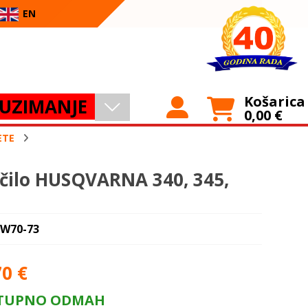
EN
Košarica
UZIMANJE
0,00
€
ETE
čilo HUSQVARNA 340, 345,
 W70-73
70
€
TUPNO ODMAH