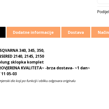
Dodatne informacije
Dostava
Način
SQVARNA 340, 345, 350,
SERED 2140, 2145, 2150
plung sklopka komplet
ROVJERENA KVALITETA~ -brza dostava- ~1 dan~
 11 05-03