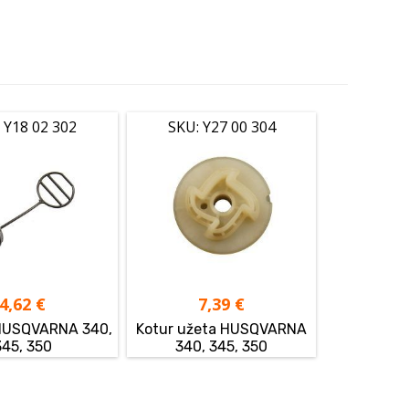
 Y18 02 302
SKU: Y27 00 304
4,62
€
7,39
€
 HUSQVARNA 340,
Kotur užeta HUSQVARNA
345, 350
340, 345, 350