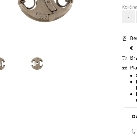
-
Be
€
Br
Pla
D