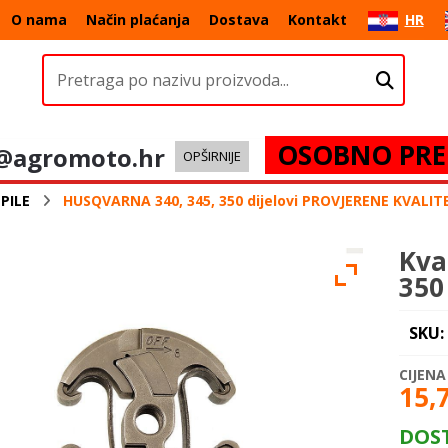
O nama
Način plaćanja
Dostava
Kontakt
HR
OSOBNO PRE
@agromoto.hr
OPŠIRNIJE
PILE
HUSQVARNA 340, 345, 350 dijelovi PROVJERENE KVALIT
Kva
350
SKU:
15,
DOS