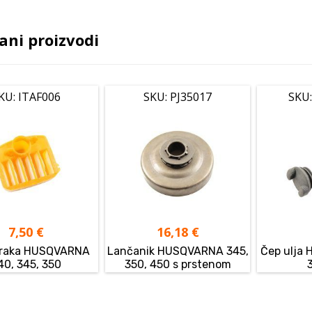
ani proizvodi
KU: ITAF006
SKU: PJ35017
SKU:
7,50
€
16,18
€
 zraka HUSQVARNA
Lančanik HUSQVARNA 345,
Čep ulja
40, 345, 350
350, 450 s prstenom