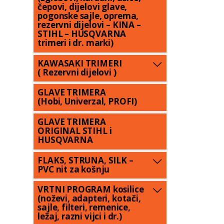
čepovi, dijelovi glave,
pogonske sajle, oprema,
rezervni dijelovi – KINA –
STIHL – HUSQVARNA
trimeri i dr. marki)
KAWASAKI TRIMERI
( Rezervni dijelovi )
GLAVE TRIMERA
(Hobi, Univerzal, PROFI)
GLAVE TRIMERA
ORIGINAL STIHL i
HUSQVARNA
FLAKS, STRUNA, SILK –
PVC nit za košnju
VRTNI PROGRAM kosilice
(noževi, adapteri, kotači,
sajle, filteri, remenice,
ležaj, razni vijci i dr.)