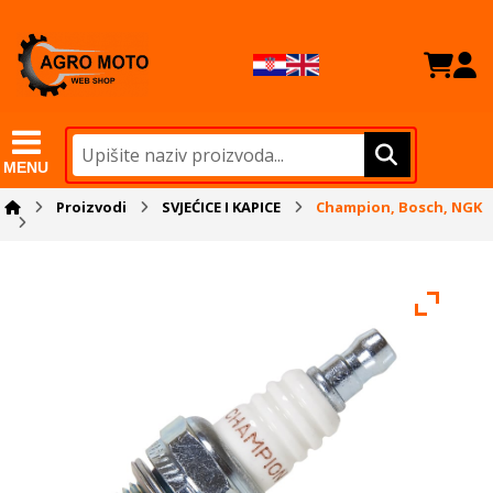
MENU
Proizvodi
SVJEĆICE I KAPICE
Champion, Bosch, NGK