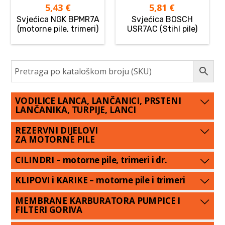
5,43
€
5,81
€
Svjećica NGK BPMR7A
Svjećica BOSCH
(motorne pile, trimeri)
USR7AC (Stihl pile)
VODILICE LANCA, LANČANICI, PRSTENI
LANČANIKA, TURPIJE, LANCI
REZERVNI DIJELOVI
ZA MOTORNE PILE
CILINDRI – motorne pile, trimeri i dr.
KLIPOVI i KARIKE – motorne pile i trimeri
MEMBRANE KARBURATORA PUMPICE I
FILTERI GORIVA