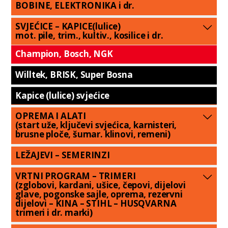
BOBINE, ELEKTRONIKA i dr.
SVJEĆICE – KAPICE(lulice)
mot. pile, trim., kultiv., kosilice i dr.
Champion, Bosch, NGK
Willtek, BRISK, Super Bosna
Kapice (lulice) svjećice
OPREMA I ALATI
(start uže, ključevi svjećica, karnisteri,
brusne ploče, šumar. klinovi, remeni)
LEŽAJEVI – SEMERINZI
VRTNI PROGRAM – TRIMERI
(zglobovi, kardani, ušice, čepovi, dijelovi
glave, pogonske sajle, oprema, rezervni
dijelovi – KINA – STIHL – HUSQVARNA
trimeri i dr. marki)