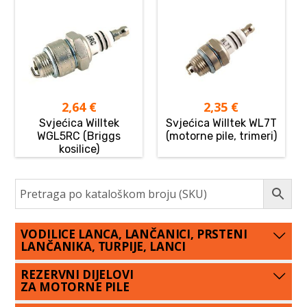
2,64
€
2,35
€
Svjećica Willtek
Svjećica Willtek WL7T
WGL5RC (Briggs
(motorne pile, trimeri)
kosilice)
VODILICE LANCA, LANČANICI, PRSTENI
LANČANIKA, TURPIJE, LANCI
REZERVNI DIJELOVI
ZA MOTORNE PILE