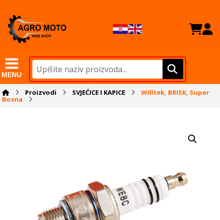
MENU
Proizvodi
SVJEĆICE I KAPICE
Willtek, BRISK, Super
Bosna