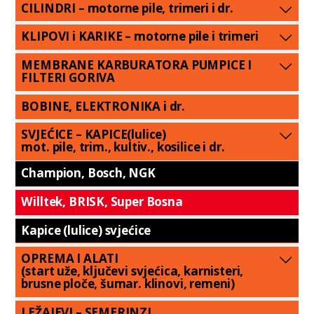
CILINDRI – motorne pile, trimeri i dr.
KLIPOVI i KARIKE – motorne pile i trimeri
MEMBRANE KARBURATORA PUMPICE I
FILTERI GORIVA
BOBINE, ELEKTRONIKA i dr.
SVJEĆICE – KAPICE(lulice)
mot. pile, trim., kultiv., kosilice i dr.
Champion, Bosch, NGK
Willtek, BRISK, Super Bosna
Kapice (lulice) svjećice
OPREMA I ALATI
(start uže, ključevi svjećica, karnisteri,
brusne ploče, šumar. klinovi, remeni)
LEŽAJEVI – SEMERINZI