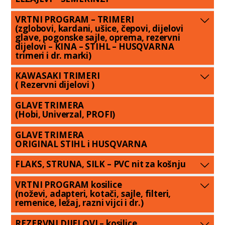
VRTNI PROGRAM – TRIMERI
(zglobovi, kardani, ušice, čepovi, dijelovi
glave, pogonske sajle, oprema, rezervni
dijelovi – KINA – STIHL – HUSQVARNA
trimeri i dr. marki)
KAWASAKI TRIMERI
( Rezervni dijelovi )
GLAVE TRIMERA
(Hobi, Univerzal, PROFI)
GLAVE TRIMERA
ORIGINAL STIHL i HUSQVARNA
FLAKS, STRUNA, SILK – PVC nit za košnju
VRTNI PROGRAM kosilice
(noževi, adapteri, kotači, sajle, filteri,
remenice, ležaj, razni vijci i dr.)
REZERVNI DIJELOVI – kosilice