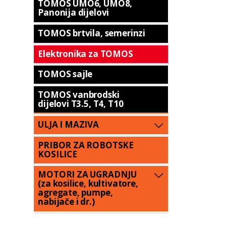
TOMOS UMO6, UMO8,
Panonija dijelovi
TOMOS brtvila, semerinzi
Elektronika za TOMOS
TOMOS sajle
TOMOS vanbrodski
dijelovi T3.5, T4, T10
ULJA I MAZIVA
PRIBOR ZA ROBOTSKE
KOSILICE
MOTORI ZA UGRADNJU
(za kosilice, kultivatore,
agregate, pumpe,
nabijače i dr.)