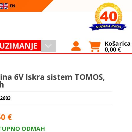
EN
Košarica
UZIMANJE
0,00
€
ina 6V Iskra sistem TOMOS,
h
 2603
50
€
TUPNO ODMAH