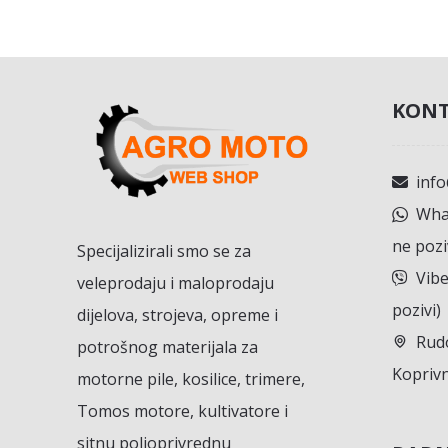
KONT
inf
What
ne pozi
Specijalizirali smo se za
Vibe
veleprodaju i maloprodaju
pozivi)
dijelova, strojeva, opreme i
Rudo
potrošnog materijala za
Koprivn
motorne pile, kosilice, trimere,
Tomos motore, kultivatore i
sitnu poljoprivrednu