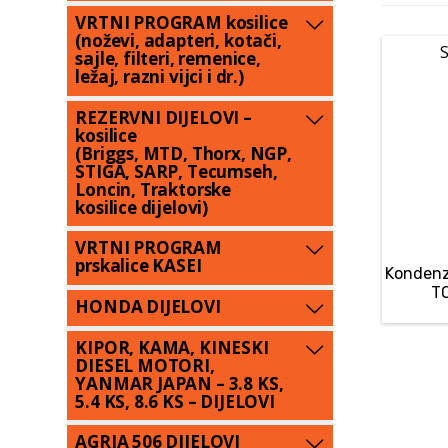
VRTNI PROGRAM kosilice
(noževi, adapteri, kotači,
S
sajle, filteri, remenice,
ležaj, razni vijci i dr.)
REZERVNI DIJELOVI –
kosilice
(Briggs, MTD, Thorx, NGP,
STIGA, SARP, Tecumseh,
Loncin, Traktorske
kosilice dijelovi)
VRTNI PROGRAM
prskalice KASEI
Kondenz
T
HONDA DIJELOVI
KIPOR, KAMA, KINESKI
DIESEL MOTORI,
YANMAR JAPAN – 3.8 KS,
5.4 KS, 8.6 KS – DIJELOVI
AGRIA 506 DIJELOVI