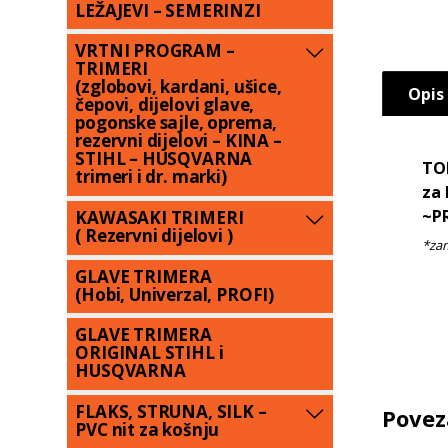
LEŽAJEVI – SEMERINZI
VRTNI PROGRAM –
TRIMERI
(zglobovi, kardani, ušice,
Opis
čepovi, dijelovi glave,
pogonske sajle, oprema,
rezervni dijelovi – KINA –
STIHL – HUSQVARNA
TO
trimeri i dr. marki)
za 
~P
KAWASAKI TRIMERI
( Rezervni dijelovi )
GLAVE TRIMERA
(Hobi, Univerzal, PROFI)
GLAVE TRIMERA
ORIGINAL STIHL i
HUSQVARNA
FLAKS, STRUNA, SILK –
Povez
PVC nit za košnju