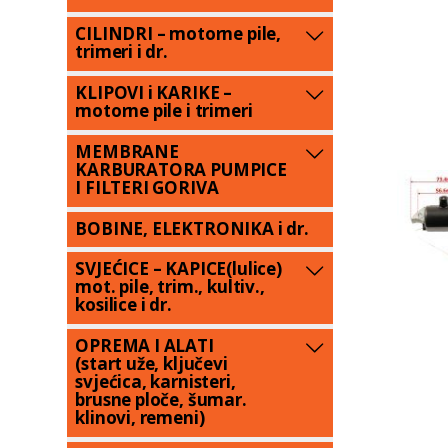
CILINDRI – motorne pile,
trimeri i dr.
KLIPOVI i KARIKE –
motorne pile i trimeri
MEMBRANE
KARBURATORA PUMPICE
I FILTERI GORIVA
BOBINE, ELEKTRONIKA i dr.
SVJEĆICE – KAPICE(lulice)
mot. pile, trim., kultiv.,
kosilice i dr.
OPREMA I ALATI
(start uže, ključevi
svjećica, karnisteri,
brusne ploče, šumar.
klinovi, remeni)