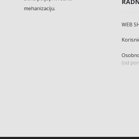
RADN
mehanizaciju.
WEB S
Korisn
Osobno
(od pon