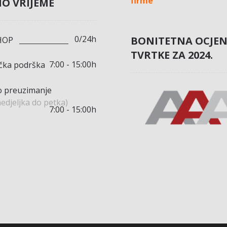
firme
O VRIJEME
0/24h
BONITETNA OCJE
HOP
TVRTKE ZA 2024.
7:00 - 15:00h
ička podrška
 preuzimanje
edjeljka do petka)
7:00 - 15:00h