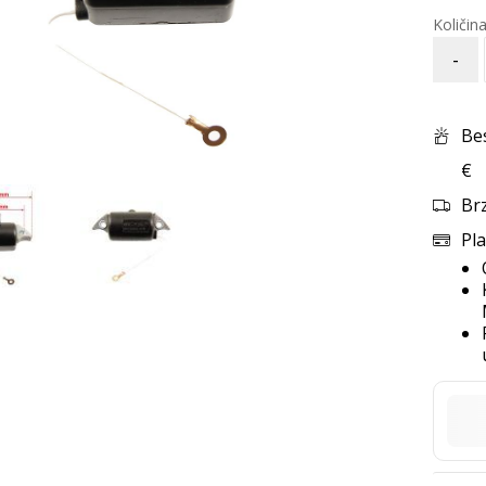
-
Be
€
Br
Pla