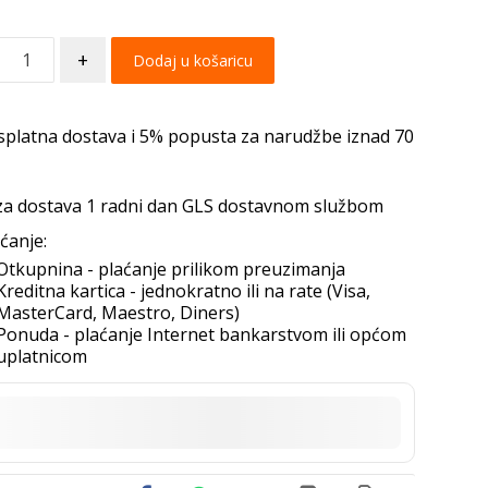
+
Dodaj u košaricu
splatna dostava i 5% popusta za narudžbe iznad 70
za dostava 1 radni dan GLS dostavnom službom
ćanje:
Otkupnina - plaćanje prilikom preuzimanja
Kreditna kartica - jednokratno ili na rate (Visa,
MasterCard, Maestro, Diners)
Ponuda - plaćanje Internet bankarstvom ili općom
uplatnicom