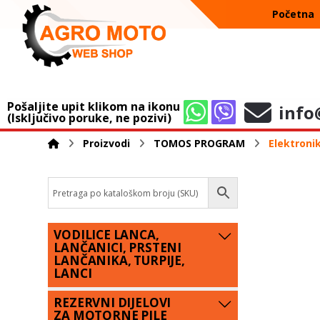
Početna
Pošaljite upit klikom na ikonu
info
(Isključivo poruke, ne pozivi)
Proizvodi
TOMOS PROGRAM
Elektron
VODILICE LANCA,
LANČANICI, PRSTENI
LANČANIKA, TURPIJE,
LANCI
REZERVNI DIJELOVI
ZA MOTORNE PILE