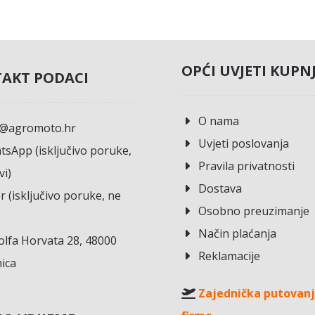
OPĆI UVJETI KUPN
AKT PODACI
O nama
o@agromoto.hr
Uvjeti poslovanja
sApp (isključivo poruke,
Pravila privatnosti
vi)
Dostava
r (isključivo poruke, ne
Osobno preuzimanje
Način plaćanja
lfa Horvata 28, 48000
Reklamacije
ica
Zajednička putovanj