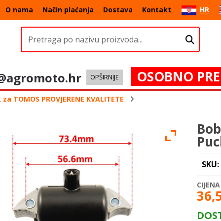
O nama
Način plaćanja
Dostava
Kontakt
HR
OSOBNO PRE
@agromoto.hr
OPŠIRNIJE
ik za TOMOS PROVJERENE KVALITETE
Bob
Puc
SKU:
36,
DOS