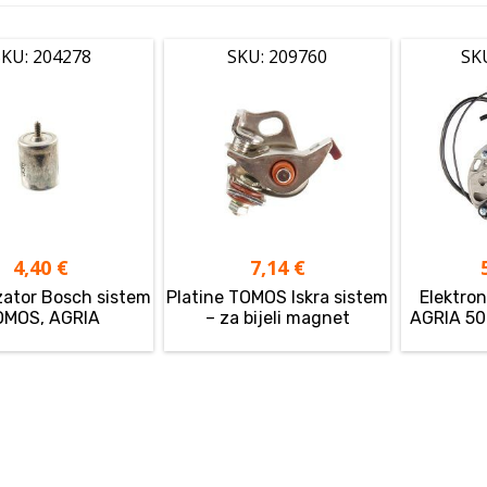
KU: 204278
SKU: 209760
SK
4,40
€
7,14
€
ator Bosch sistem
Platine TOMOS Iskra sistem
Elektron
OMOS, AGRIA
– za bijeli magnet
AGRIA 50