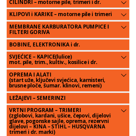
CILINDRI – motorne pile, trimeri i dr.
KLIPOVI i KARIKE – motorne pile i trimeri
MEMBRANE KARBURATORA PUMPICE I
FILTERI GORIVA
BOBINE, ELEKTRONIKA i dr.
SVJEĆICE – KAPICE(lulice)
mot. pile, trim., kultiv., kosilice i dr.
OPREMA I ALATI
(start uže, ključevi svjećica, karnisteri,
brusne ploče, šumar. klinovi, remeni)
LEŽAJEVI – SEMERINZI
VRTNI PROGRAM – TRIMERI
(zglobovi, kardani, ušice, čepovi, dijelovi
glave, pogonske sajle, oprema, rezervni
dijelovi – KINA – STIHL – HUSQVARNA
trimeri i dr. marki)