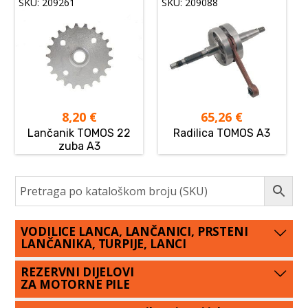
SKU: 209261
SKU: 209088
8,20
€
65,26
€
Lančanik TOMOS 22
Radilica TOMOS A3
zuba A3
VODILICE LANCA, LANČANICI, PRSTENI
LANČANIKA, TURPIJE, LANCI
REZERVNI DIJELOVI
ZA MOTORNE PILE