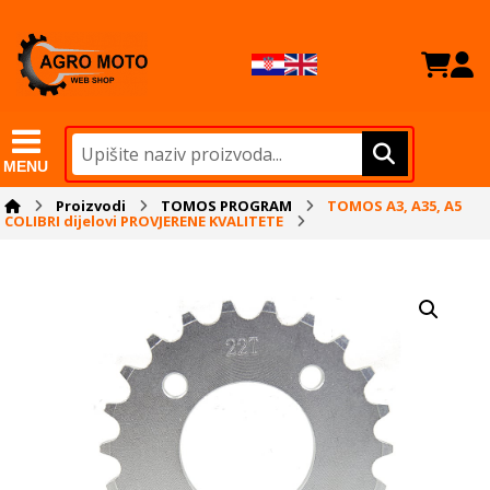
MENU
Proizvodi
TOMOS PROGRAM
TOMOS A3, A35, A5
COLIBRI dijelovi PROVJERENE KVALITETE