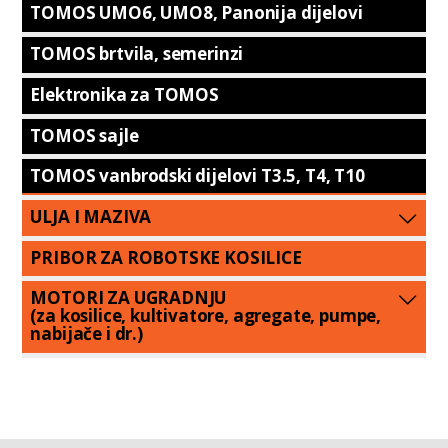
TOMOS UMO6, UMO8, Panonija dijelovi
TOMOS brtvila, semerinzi
Elektronika za TOMOS
TOMOS sajle
TOMOS vanbrodski dijelovi T3.5, T4, T10
ULJA I MAZIVA
PRIBOR ZA ROBOTSKE KOSILICE
MOTORI ZA UGRADNJU
(za kosilice, kultivatore, agregate, pumpe,
nabijače i dr.)