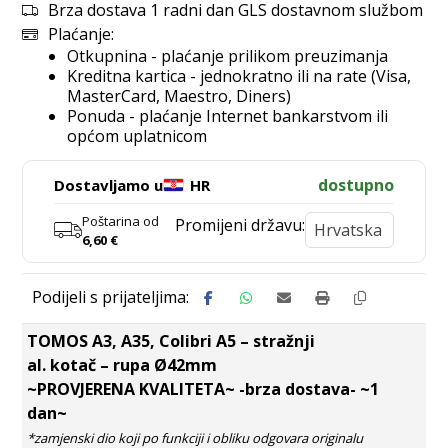
Brza dostava 1 radni dan GLS dostavnom službom
Plaćanje:
Otkupnina - plaćanje prilikom preuzimanja
Kreditna kartica - jednokratno ili na rate (Visa,
MasterCard, Maestro, Diners)
Ponuda - plaćanje Internet bankarstvom ili
općom uplatnicom
dostupno
Dostavljamo u
HR
Poštarina od
Promijeni državu:
6,60
€
TOMOS A3, A35, Colibri A5 – stražnji
al. kotač – rupa Ø42mm
~PROVJERENA KVALITETA~ -brza dostava- ~1
dan~