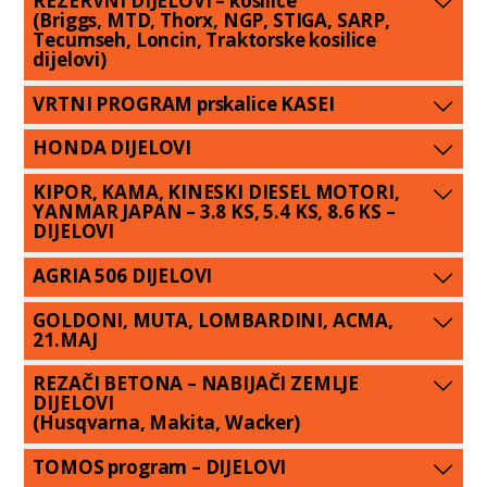
REZERVNI DIJELOVI – kosilice
(Briggs, MTD, Thorx, NGP, STIGA, SARP,
Tecumseh, Loncin, Traktorske kosilice
dijelovi)
VRTNI PROGRAM prskalice KASEI
HONDA DIJELOVI
KIPOR, KAMA, KINESKI DIESEL MOTORI,
YANMAR JAPAN – 3.8 KS, 5.4 KS, 8.6 KS –
DIJELOVI
AGRIA 506 DIJELOVI
GOLDONI, MUTA, LOMBARDINI, ACMA,
21.MAJ
REZAČI BETONA – NABIJAČI ZEMLJE
DIJELOVI
(Husqvarna, Makita, Wacker)
TOMOS program – DIJELOVI