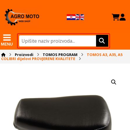
MENU
Proizvodi
TOMOS PROGRAM
TOMOS A3, A35, A5
COLIBRI dijelovi PROVJERENE KVALITETE