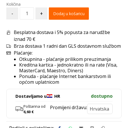
-
+
Dodaj u košaricu
Besplatna dostava i 5% popusta za narudžbe
iznad 70 €
Brza dostava 1 radni dan GLS dostavnom službom
Plaćanje:
Otkupnina - plaćanje prilikom preuzimanja
Kreditna kartica - jednokratno ili na rate (Visa,
MasterCard, Maestro, Diners)
Ponuda - plaćanje Internet bankarstvom ili
općom uplatnicom
dostupno
Dostavljamo u
HR
Poštarina od
Promijeni državu:
6,60
€