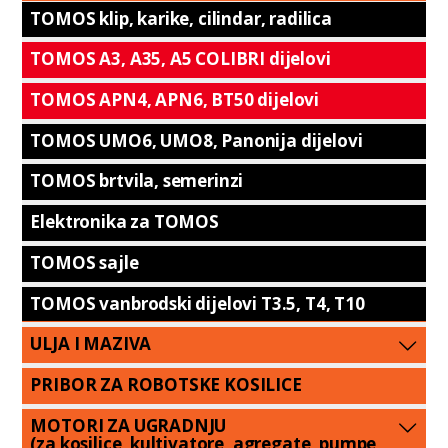
TOMOS klip, karike, cilindar, radilica
TOMOS A3, A35, A5 COLIBRI dijelovi
TOMOS APN4, APN6, BT50 dijelovi
TOMOS UMO6, UMO8, Panonija dijelovi
TOMOS brtvila, semerinzi
Elektronika za TOMOS
TOMOS sajle
TOMOS vanbrodski dijelovi T3.5, T4, T10
ULJA I MAZIVA
PRIBOR ZA ROBOTSKE KOSILICE
MOTORI ZA UGRADNJU
(za kosilice, kultivatore, agregate, pumpe,