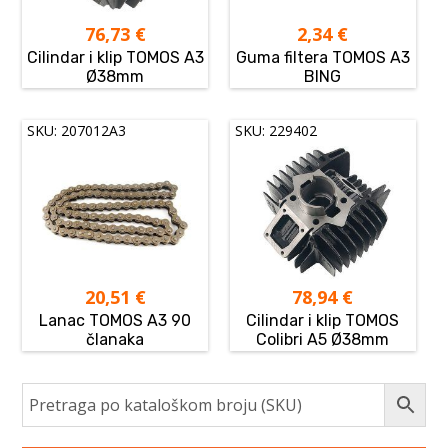
76,73
€
2,34
€
Cilindar i klip TOMOS A3
Guma filtera TOMOS A3
Ø38mm
BING
SKU: 207012A3
SKU: 229402
20,51
€
78,94
€
Lanac TOMOS A3 90
Cilindar i klip TOMOS
članaka
Colibri A5 Ø38mm