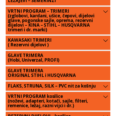
LEŽAJEVI – SEMERINZI
VRTNI PROGRAM – TRIMERI
(zglobovi, kardani, ušice, čepovi, dijelovi
glave, pogonske sajle, oprema, rezervni
dijelovi – KINA – STIHL – HUSQVARNA
trimeri i dr. marki)
KAWASAKI TRIMERI
( Rezervni dijelovi )
GLAVE TRIMERA
(Hobi, Univerzal, PROFI)
GLAVE TRIMERA
ORIGINAL STIHL i HUSQVARNA
FLAKS, STRUNA, SILK – PVC nit za košnju
VRTNI PROGRAM kosilice
(noževi, adapteri, kotači, sajle, filteri,
remenice, ležaj, razni vijci i dr.)