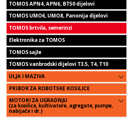
TOMOS APN4, APN6, BT50 dijelovi
TOMOS UMO6, UMO8, Panonija dijelovi
TOMOS brtvila, semerinzi
Elektronika za TOMOS
TOMOS sajle
TOMOS vanbrodski dijelovi T3.5, T4, T10
ULJA I MAZIVA
PRIBOR ZA ROBOTSKE KOSILICE
MOTORI ZA UGRADNJU
(za kosilice, kultivatore, agregate, pumpe,
nabijače i dr.)