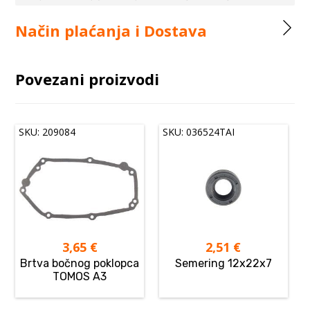
Način plaćanja i Dostava
Povezani proizvodi
SKU: 209084
SKU: 036524TAI
3,65
€
2,51
€
Brtva bočnog poklopca
Semering 12x22x7
TOMOS A3