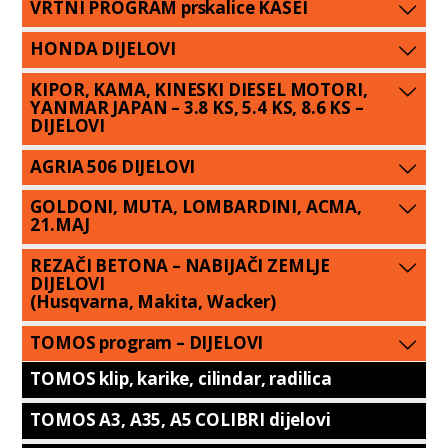
VRTNI PROGRAM prskalice KASEI
HONDA DIJELOVI
KIPOR, KAMA, KINESKI DIESEL MOTORI,
YANMAR JAPAN – 3.8 KS, 5.4 KS, 8.6 KS –
DIJELOVI
AGRIA 506 DIJELOVI
GOLDONI, MUTA, LOMBARDINI, ACMA,
21.MAJ
REZAČI BETONA – NABIJAČI ZEMLJE
DIJELOVI
(Husqvarna, Makita, Wacker)
TOMOS program – DIJELOVI
TOMOS klip, karike, cilindar, radilica
TOMOS A3, A35, A5 COLIBRI dijelovi