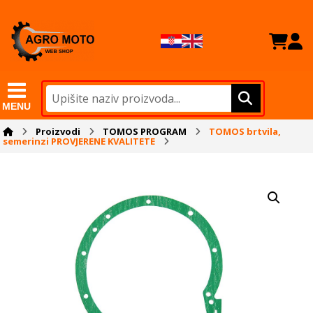
MENU
Proizvodi
TOMOS PROGRAM
TOMOS brtvila,
semerinzi PROVJERENE KVALITETE