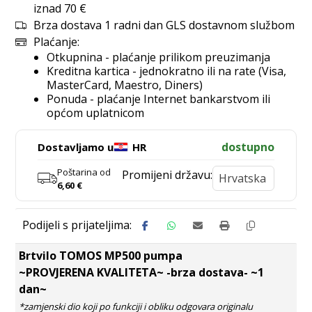
iznad 70 €
Brza dostava 1 radni dan GLS dostavnom službom
Plaćanje:
Otkupnina - plaćanje prilikom preuzimanja
Kreditna kartica - jednokratno ili na rate (Visa,
MasterCard, Maestro, Diners)
Ponuda - plaćanje Internet bankarstvom ili
općom uplatnicom
dostupno
Dostavljamo u
HR
Poštarina od
Promijeni državu:
6,60
€
Brtvilo TOMOS MP500 pumpa
~PROVJERENA KVALITETA~ -brza dostava- ~1
dan~