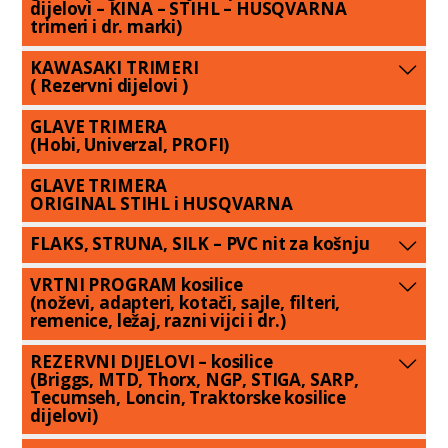
dijelovi – KINA – STIHL – HUSQVARNA
trimeri i dr. marki)
KAWASAKI TRIMERI
( Rezervni dijelovi )
GLAVE TRIMERA
(Hobi, Univerzal, PROFI)
GLAVE TRIMERA
ORIGINAL STIHL i HUSQVARNA
FLAKS, STRUNA, SILK – PVC nit za košnju
VRTNI PROGRAM kosilice
(noževi, adapteri, kotači, sajle, filteri,
remenice, ležaj, razni vijci i dr.)
REZERVNI DIJELOVI – kosilice
(Briggs, MTD, Thorx, NGP, STIGA, SARP,
Tecumseh, Loncin, Traktorske kosilice
dijelovi)