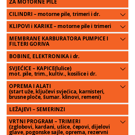
ZA MOTORNE PILE
CILINDRI – motorne pile, trimeri i dr.
KLIPOVI i KARIKE – motorne pile i trimeri
MEMBRANE KARBURATORA PUMPICE I
FILTERI GORIVA
BOBINE, ELEKTRONIKA i dr.
SVJEĆICE – KAPICE(lulice)
mot. pile, trim., kultiv., kosilice i dr.
OPREMA I ALATI
(start uže, ključevi svjećica, karnisteri,
brusne ploče, šumar. klinovi, remeni)
LEŽAJEVI – SEMERINZI
VRTNI PROGRAM – TRIMERI
(zglobovi, kardani, ušice, čepovi, dijelovi
glave, pogonske sajle, oprema, rezervni