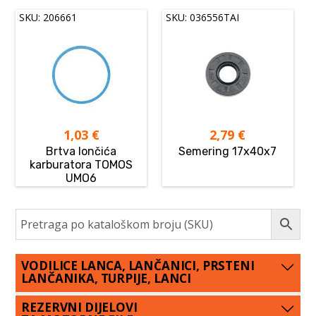
SKU: 206661
SKU: 036556TAI
1,03
€
2,79
€
Brtva lončića
Semering 17x40x7
karburatora TOMOS
UMO6
VODILICE LANCA, LANČANICI, PRSTENI
LANČANIKA, TURPIJE, LANCI
REZERVNI DIJELOVI