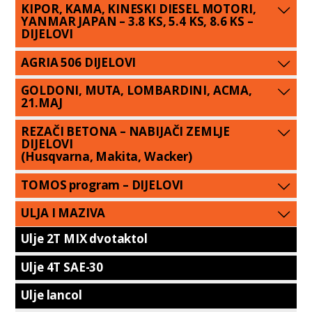
KIPOR, KAMA, KINESKI DIESEL MOTORI,
YANMAR JAPAN – 3.8 KS, 5.4 KS, 8.6 KS –
DIJELOVI
AGRIA 506 DIJELOVI
GOLDONI, MUTA, LOMBARDINI, ACMA,
21.MAJ
REZAČI BETONA – NABIJAČI ZEMLJE
DIJELOVI
(Husqvarna, Makita, Wacker)
TOMOS program – DIJELOVI
ULJA I MAZIVA
Ulje 2T MIX dvotaktol
Ulje 4T SAE-30
Ulje lancol