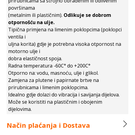
prirubnicama sa strojno obrađenim ili odlivenim
površinama
(metalnim ili plastičnim).
Odlikuje se dobrom
otpornošću na ulje.
Tipična primjena na limenim poklopcima (poklopci
ventila i
uljna korita) gdje je potrebna visoka otpornost na
motorno ulje i
dobra elastičnost spoja.
Radna temperatura -60C° do +200C°
Otporno na: vodu, masnoću, ulje i glikol.
Zamjena za plutene i papirnate brtve na
prirubnicama i limenim poklopcima.
Idealno gdje dolazi do vibracija i savijanja dijelova.
Može se koristiti na plastičnim i obojenim
dijelovima.
Način plaćanja i Dostava