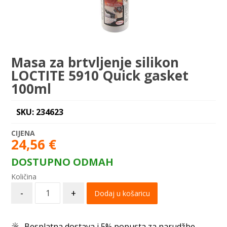
Masa za brtvljenje silikon
LOCTITE 5910 Quick gasket
100ml
SKU: 234623
24,56
€
DOSTUPNO ODMAH
-
+
Dodaj u košaricu
Besplatna dostava i 5% popusta za narudžbe