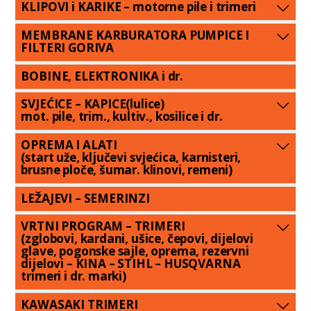
KLIPOVI i KARIKE – motorne pile i trimeri
MEMBRANE KARBURATORA PUMPICE I
FILTERI GORIVA
BOBINE, ELEKTRONIKA i dr.
SVJEĆICE – KAPICE(lulice)
mot. pile, trim., kultiv., kosilice i dr.
OPREMA I ALATI
(start uže, ključevi svjećica, karnisteri,
brusne ploče, šumar. klinovi, remeni)
LEŽAJEVI – SEMERINZI
VRTNI PROGRAM – TRIMERI
(zglobovi, kardani, ušice, čepovi, dijelovi
glave, pogonske sajle, oprema, rezervni
dijelovi – KINA – STIHL – HUSQVARNA
trimeri i dr. marki)
KAWASAKI TRIMERI