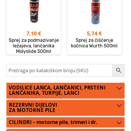
7,10
€
5,74
€
Sprej za podmazivanje
Sprej za čišćenje
ležajeva, lančanika
kočnica Wurth 500ml
Molyslide 500ml
VODILICE LANCA, LANČANICI, PRSTENI
LANČANIKA, TURPIJE, LANCI
REZERVNI DIJELOVI
ZA MOTORNE PILE
CILINDRI – motorne pile, trimeri i dr.