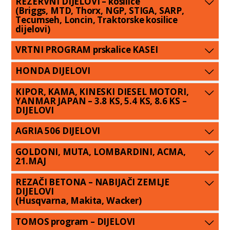
REZERVNI DIJELOVI – kosilice
(Briggs, MTD, Thorx, NGP, STIGA, SARP,
Tecumseh, Loncin, Traktorske kosilice
dijelovi)
VRTNI PROGRAM prskalice KASEI
HONDA DIJELOVI
KIPOR, KAMA, KINESKI DIESEL MOTORI,
YANMAR JAPAN – 3.8 KS, 5.4 KS, 8.6 KS –
DIJELOVI
AGRIA 506 DIJELOVI
GOLDONI, MUTA, LOMBARDINI, ACMA,
21.MAJ
REZAČI BETONA – NABIJAČI ZEMLJE
DIJELOVI
(Husqvarna, Makita, Wacker)
TOMOS program – DIJELOVI