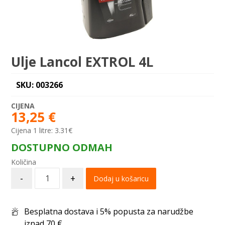
Ulje Lancol EXTROL 4L
SKU: 003266
13,25
€
Cijena 1 litre:
3.31€
DOSTUPNO ODMAH
-
+
Dodaj u košaricu
Besplatna dostava i 5% popusta za narudžbe
iznad 70 €