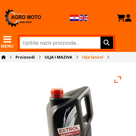
MENU
Proizvodi
ULJA I MAZIVA
Ulje lancol