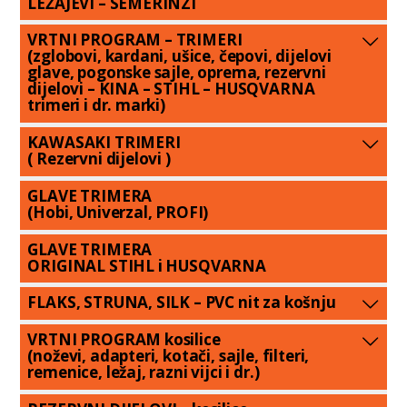
LEŽAJEVI – SEMERINZI
VRTNI PROGRAM – TRIMERI
(zglobovi, kardani, ušice, čepovi, dijelovi
glave, pogonske sajle, oprema, rezervni
dijelovi – KINA – STIHL – HUSQVARNA
trimeri i dr. marki)
KAWASAKI TRIMERI
( Rezervni dijelovi )
GLAVE TRIMERA
(Hobi, Univerzal, PROFI)
GLAVE TRIMERA
ORIGINAL STIHL i HUSQVARNA
FLAKS, STRUNA, SILK – PVC nit za košnju
VRTNI PROGRAM kosilice
(noževi, adapteri, kotači, sajle, filteri,
remenice, ležaj, razni vijci i dr.)