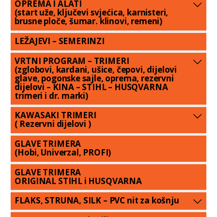
OPREMA I ALATI
(start uže, ključevi svjećica, karnisteri,
brusne ploče, šumar. klinovi, remeni)
LEŽAJEVI – SEMERINZI
VRTNI PROGRAM – TRIMERI
(zglobovi, kardani, ušice, čepovi, dijelovi
glave, pogonske sajle, oprema, rezervni
dijelovi – KINA – STIHL – HUSQVARNA
trimeri i dr. marki)
KAWASAKI TRIMERI
( Rezervni dijelovi )
GLAVE TRIMERA
(Hobi, Univerzal, PROFI)
GLAVE TRIMERA
ORIGINAL STIHL i HUSQVARNA
FLAKS, STRUNA, SILK – PVC nit za košnju