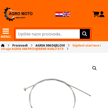
MENU
Proizvodi
AGRIA 506 DIJELOVI
Dijelovi startera i
struje AGRIA 506 PROVJERENE KVALITETE