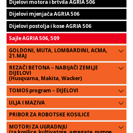
Dijelovi motora i brtvila AGRIA 506
Dijelovi mjenjača AGRIA 506
Dijelovi postolja i kose AGRIA 506
Sajle AGRIA 506, 509
GOLDONI, MUTA, LOMBARDINI, ACMA,
21.MAJ
REZAČI BETONA – NABIJAČI ZEMLJE
DIJELOVI
(Husqvarna, Makita, Wacker)
TOMOS program – DIJELOVI
ULJA I MAZIVA
PRIBOR ZA ROBOTSKE KOSILICE
MOTORI ZA UGRADNJU
(za kosilice, kultivatore, agregate, pumpe,