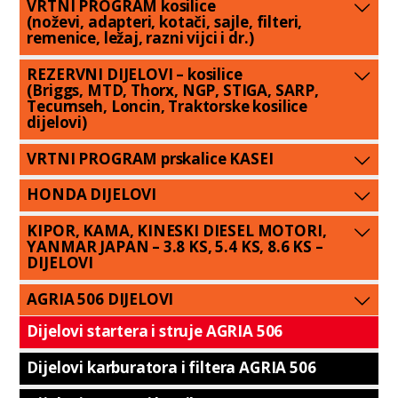
VRTNI PROGRAM kosilice
(noževi, adapteri, kotači, sajle, filteri,
remenice, ležaj, razni vijci i dr.)
REZERVNI DIJELOVI – kosilice
(Briggs, MTD, Thorx, NGP, STIGA, SARP,
Tecumseh, Loncin, Traktorske kosilice
dijelovi)
VRTNI PROGRAM prskalice KASEI
HONDA DIJELOVI
KIPOR, KAMA, KINESKI DIESEL MOTORI,
YANMAR JAPAN – 3.8 KS, 5.4 KS, 8.6 KS –
DIJELOVI
AGRIA 506 DIJELOVI
Dijelovi startera i struje AGRIA 506
Dijelovi karburatora i filtera AGRIA 506