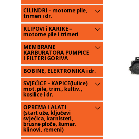
CILINDRI – motorne pile,
trimeri i dr.
KLIPOVI i KARIKE –
motorne pile i trimeri
MEMBRANE
KARBURATORA PUMPICE
I FILTERI GORIVA
BOBINE, ELEKTRONIKA i dr.
SVJEĆICE – KAPICE(lulice)
mot. pile, trim., kultiv.,
kosilice i dr.
OPREMA I ALATI
(start uže, ključevi
svjećica, karnisteri,
brusne ploče, šumar.
klinovi, remeni)