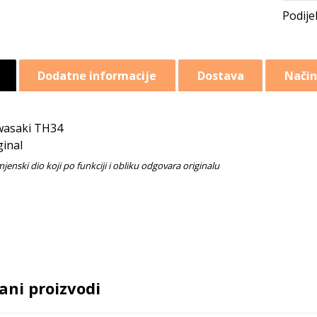
Dodatne informacije
Dostava
Način
wasaki TH34
ginal
ani proizvodi