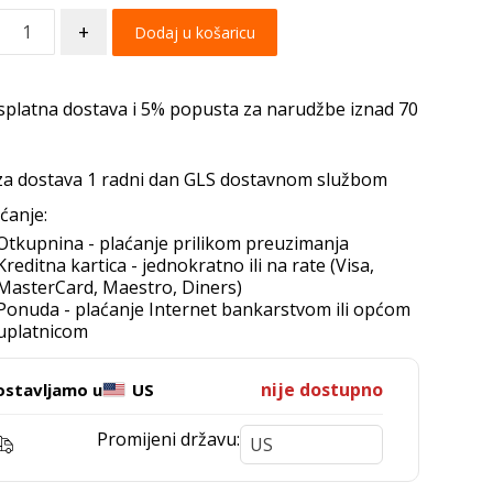
+
Dodaj u košaricu
splatna dostava i 5% popusta za narudžbe iznad 70
za dostava 1 radni dan GLS dostavnom službom
ćanje:
Otkupnina - plaćanje prilikom preuzimanja
Kreditna kartica - jednokratno ili na rate (Visa,
MasterCard, Maestro, Diners)
Ponuda - plaćanje Internet bankarstvom ili općom
uplatnicom
nije dostupno
ostavljamo u
US
Promijeni državu: