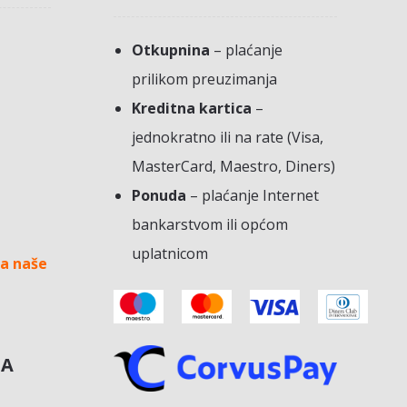
Otkupnina
– plaćanje
prilikom preuzimanja
Kreditna kartica
–
jednokratno ili na rate (Visa,
MasterCard, Maestro, Diners)
Ponuda
– plaćanje Internet
bankarstvom ili općom
uplatnicom
a naše
NA