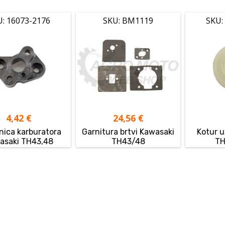
U: 16073-2176
SKU: BM1119
SKU:
4,42
€
24,56
€
nica karburatora
Garnitura brtvi Kawasaki
Kotur 
asaki TH43,48
TH43/48
TH