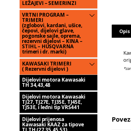
LEŽAJEVI – SEMERINZI
VRTNI PROGRAM –
TRIMERI
(zglobovi, kardani, ušice,
čepovi, dijelovi glave,
Opis
pogonske sajle, oprema,
rezervni dijelovi – KINA –
STIHL – HUSQVARNA
trimeri i dr. marki)
Ka
ori
KAWASAKI TRIMERI
( Rezervni dijelovi )
Dijelovi motora Kawasaki
TH 34,43,48
Dijelovi motora Kawasaki
TJ27, TJ27E, TJ35E, TJ45E,
TJ53E, i leđni tip VRS441
Povez
Dijelovi prijenosa
Kawasaki KAAZ za tipove
TJ,TH (27,35,45,53)