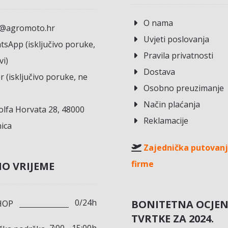
O nama
o@agromoto.hr
Uvjeti poslovanja
sApp (isključivo poruke,
Pravila privatnosti
vi)
Dostava
r (isključivo poruke, ne
Osobno preuzimanje
Način plaćanja
lfa Horvata 28, 48000
Reklamacije
ica
Zajednička putovanj
firme
O VRIJEME
0/24h
BONITETNA OCJE
HOP
TVRTKE ZA 2024.
7:00 - 15:00h