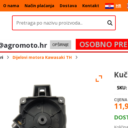
O nama
Način plaćanja
Dostava
Kontakt
HR
OSOBNO PRE
@agromoto.hr
OPŠIRNIJE
ri
Dijelovi motora Kawasaki TH
Kuč
SKU:
11,
DOS