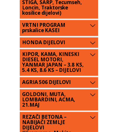
STIGA, SARP, Tecumseh,
Loncin, Traktorske
kosilice dijelovi)
VRTNI PROGRAM
prskalice KASEI
HONDA DIJELOVI
KIPOR, KAMA, KINESKI
DIESEL MOTORI,
YANMAR JAPAN – 3.8 KS,
5.4 KS, 8.6 KS – DIJELOVI
AGRIA 506 DIJELOVI
GOLDONI, MUTA,
LOMBARDINI, ACMA,
21.MAJ
REZAČI BETONA –
NABIJAČI ZEMLJE
DIJELOVI