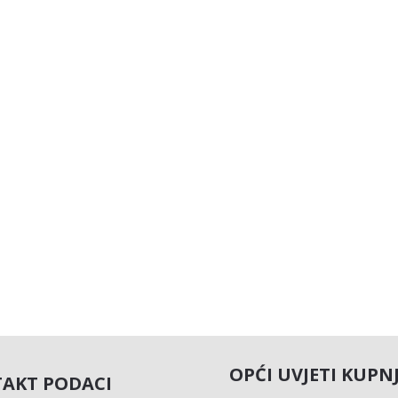
OPĆI UVJETI KUPN
AKT PODACI