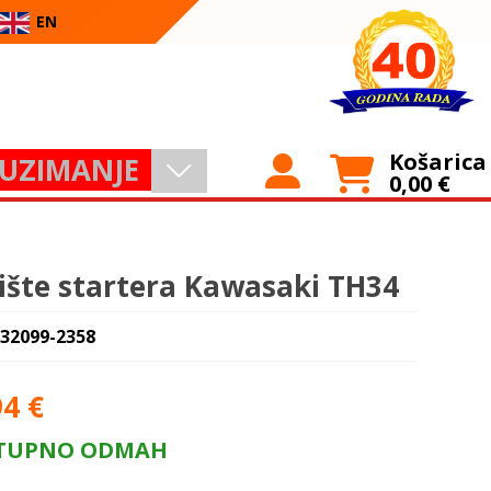
EN
Košarica
UZIMANJE
0,00
€
ište startera Kawasaki TH34
 32099-2358
94
€
TUPNO ODMAH