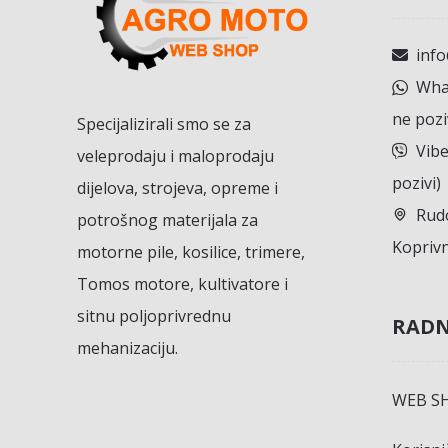
inf
What
ne pozi
Specijalizirali smo se za
Vibe
veleprodaju i maloprodaju
pozivi)
dijelova, strojeva, opreme i
Rudo
potrošnog materijala za
Koprivn
motorne pile, kosilice, trimere,
Tomos motore, kultivatore i
sitnu poljoprivrednu
RADN
mehanizaciju.
WEB S