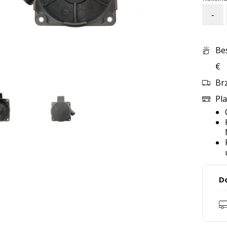
-
Be
€
Br
Pla
D