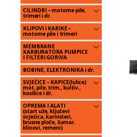
CILINDRI – motorne pile,
trimeri i dr.
KLIPOVI i KARIKE –
motorne pile i trimeri
MEMBRANE
KARBURATORA PUMPICE
I FILTERI GORIVA
BOBINE, ELEKTRONIKA i dr.
SVJEĆICE – KAPICE(lulice)
mot. pile, trim., kultiv.,
kosilice i dr.
OPREMA I ALATI
(start uže, ključevi
svjećica, karnisteri,
brusne ploče, šumar.
klinovi, remeni)