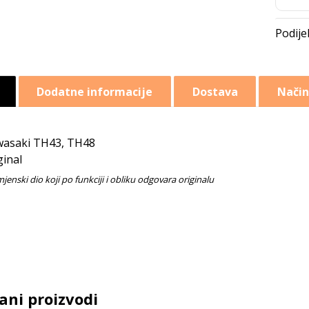
Dodatne informacije
Dostava
Način
asaki TH43, TH48
ginal
ani proizvodi