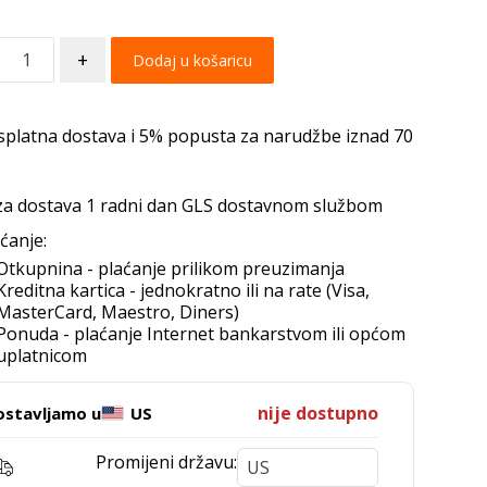
+
Dodaj u košaricu
splatna dostava i 5% popusta za narudžbe iznad 70
za dostava 1 radni dan GLS dostavnom službom
ćanje:
Otkupnina - plaćanje prilikom preuzimanja
Kreditna kartica - jednokratno ili na rate (Visa,
MasterCard, Maestro, Diners)
Ponuda - plaćanje Internet bankarstvom ili općom
uplatnicom
nije dostupno
ostavljamo u
US
Promijeni državu: