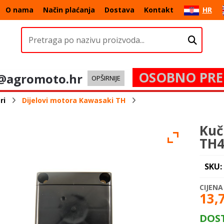
O nama
Način plaćanja
Dostava
Kontakt
HR
OSOBNO PRE
@agromoto.hr
OPŠIRNIJE
ri
Dijelovi motora Kawasaki TH
Kuč
TH4
SKU:
13,
DOS