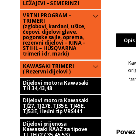
LEŽAJEVI – SEMERINZI
VRTNI PROGRAM –
TRIMERI
(zglobovi, kardani, ušice,
čepovi, dijelovi glave,
pogonske sajle, oprema,
Opis
rezervni dijelovi – KINA –
STIHL – HUSQVARNA
trimeri i dr. marki)
Kaw
KAWASAKI TRIMERI
ori
( Rezervni dijelovi )
Dijelovi motora Kawasaki
TH 34,43,48
Dijelovi motora Kawasaki
TJ27, TJ27E, TJ35E, TJ45E,
TJ53E, i leđni tip VRS441
Dijelovi prijenosa
Kawasaki KAAZ za tipove
Povez
TJ,TH (27,35,45,53)