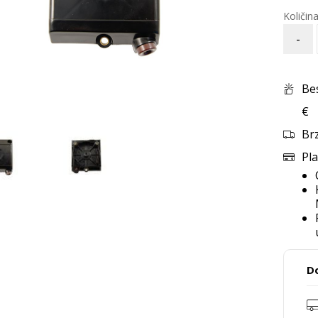
-
Be
€
Br
Pla
D