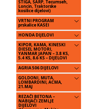
STIGA, SARP, Tecumseh,
Loncin, Traktorske
kosilice dijelovi)
VRTNI PROGRAM
prskalice KASEI
HONDA DIJELOVI
KIPOR, KAMA, KINESKI
DIESEL MOTORI,
YANMAR JAPAN – 3.8 KS,
5.4 KS, 8.6 KS – DIJELOVI
AGRIA 506 DIJELOVI
GOLDONI, MUTA,
LOMBARDINI, ACMA,
21.MAJ
REZAČI BETONA –
NABIJAČI ZEMLJE
DIJELOVI