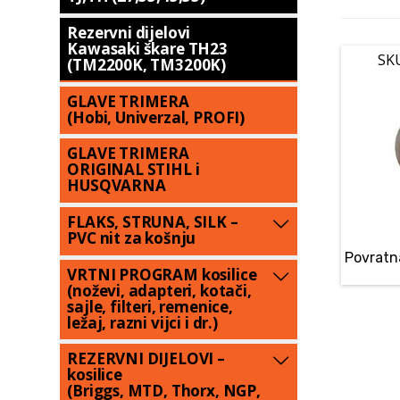
Rezervni dijelovi
Kawasaki škare TH23
SK
(TM2200K, TM3200K)
GLAVE TRIMERA
(Hobi, Univerzal, PROFI)
GLAVE TRIMERA
ORIGINAL STIHL i
HUSQVARNA
FLAKS, STRUNA, SILK –
PVC nit za košnju
Povratn
VRTNI PROGRAM kosilice
(noževi, adapteri, kotači,
sajle, filteri, remenice,
ležaj, razni vijci i dr.)
REZERVNI DIJELOVI –
kosilice
(Briggs, MTD, Thorx, NGP,