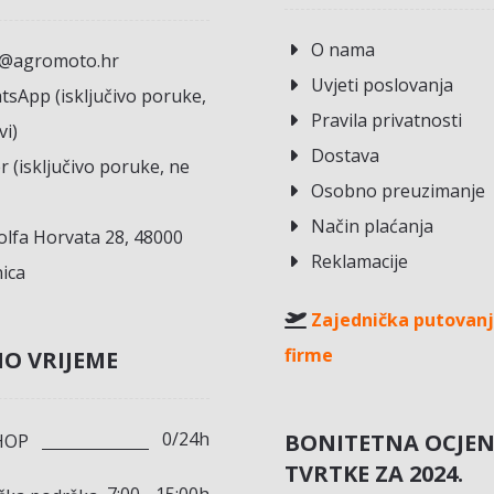
O nama
o@agromoto.hr
Uvjeti poslovanja
sApp (isključivo poruke,
Pravila privatnosti
vi)
Dostava
r (isključivo poruke, ne
Osobno preuzimanje
Način plaćanja
lfa Horvata 28, 48000
Reklamacije
ica
Zajednička putovanj
firme
O VRIJEME
0/24h
BONITETNA OCJE
HOP
TVRTKE ZA 2024.
7:00 - 15:00h