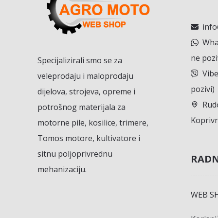
inf
What
ne pozi
Specijalizirali smo se za
Vibe
veleprodaju i maloprodaju
pozivi)
dijelova, strojeva, opreme i
Rudo
potrošnog materijala za
Koprivn
motorne pile, kosilice, trimere,
Tomos motore, kultivatore i
sitnu poljoprivrednu
RADN
mehanizaciju.
WEB S