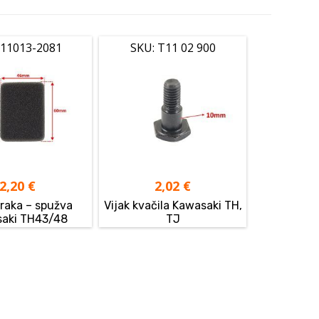
 11013-2081
SKU: T11 02 900
2,20
€
2,02
€
zraka – spužva
Vijak kvačila Kawasaki TH,
aki TH43/48
TJ