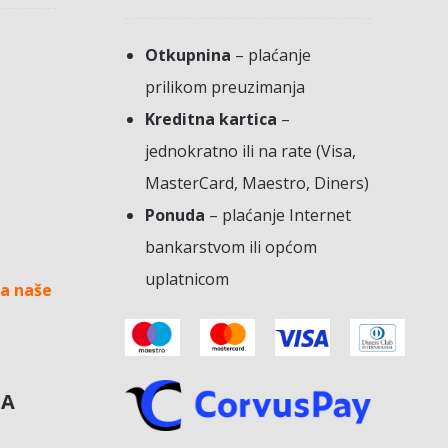
Otkupnina
– plaćanje
prilikom preuzimanja
Kreditna kartica
–
jednokratno ili na rate (Visa,
MasterCard, Maestro, Diners)
Ponuda
– plaćanje Internet
bankarstvom ili općom
uplatnicom
a naše
NA