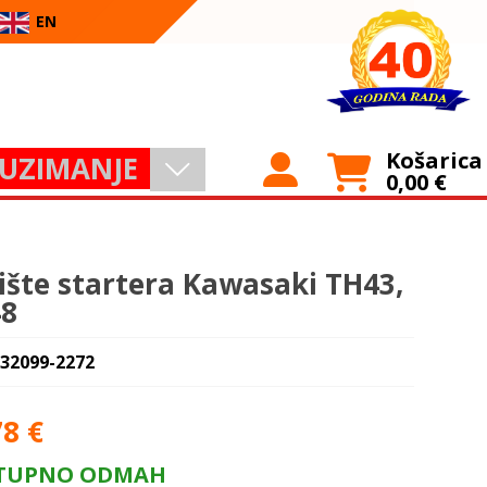
EN
Košarica
UZIMANJE
0,00
€
ište startera Kawasaki TH43,
8
 32099-2272
78
€
TUPNO ODMAH