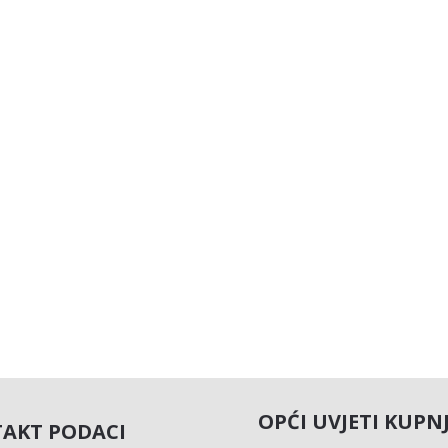
OPĆI UVJETI KUPN
AKT PODACI