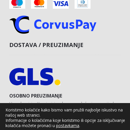
DOSTAVA / PREUZIMANJE
OSOBNO PREUZIMANJE
U poslovnici u Koprivnici s obvezom plaćanja unaprijed
karticom na web shopu.
Koristimo kolačiće kako bismo vam pružili najbolje iskustvo na
našoj web stranici.
Informacije o kolačićima koje koristimo ili opcije za isključivanje
kolačića možete pronaći u
postavkama
.
Agro Moto Shop © 2025.
Izrada web shopa:
kT dizajn