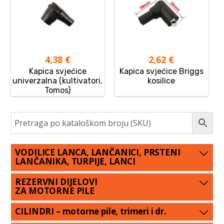
4,38
€
2,62
€
Kapica svjećice
Kapica svjećice Briggs
univerzalna (kultivatori,
kosilice
Tomos)
VODILICE LANCA, LANČANICI, PRSTENI
LANČANIKA, TURPIJE, LANCI
REZERVNI DIJELOVI
ZA MOTORNE PILE
CILINDRI – motorne pile, trimeri i dr.