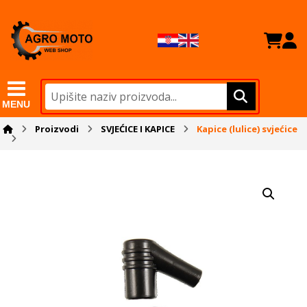
MENU
Proizvodi
SVJEĆICE I KAPICE
Kapice (lulice) svjećice