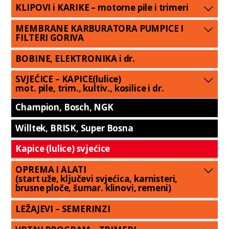
KLIPOVI i KARIKE – motorne pile i trimeri
MEMBRANE KARBURATORA PUMPICE I
FILTERI GORIVA
BOBINE, ELEKTRONIKA i dr.
SVJEĆICE – KAPICE(lulice)
mot. pile, trim., kultiv., kosilice i dr.
Champion, Bosch, NGK
Willtek, BRISK, Super Bosna
Kapice (lulice) svjećice
OPREMA I ALATI
(start uže, ključevi svjećica, karnisteri,
brusne ploče, šumar. klinovi, remeni)
LEŽAJEVI – SEMERINZI