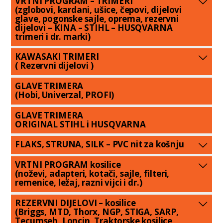
VRTNI PROGRAM – TRIMERI
(zglobovi, kardani, ušice, čepovi, dijelovi
glave, pogonske sajle, oprema, rezervni
dijelovi – KINA – STIHL – HUSQVARNA
trimeri i dr. marki)
KAWASAKI TRIMERI
( Rezervni dijelovi )
GLAVE TRIMERA
(Hobi, Univerzal, PROFI)
GLAVE TRIMERA
ORIGINAL STIHL i HUSQVARNA
FLAKS, STRUNA, SILK – PVC nit za košnju
VRTNI PROGRAM kosilice
(noževi, adapteri, kotači, sajle, filteri,
remenice, ležaj, razni vijci i dr.)
REZERVNI DIJELOVI – kosilice
(Briggs, MTD, Thorx, NGP, STIGA, SARP,
Tecumseh, Loncin, Traktorske kosilice