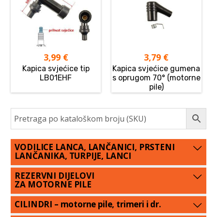
3,99
€
3,79
€
Kapica svjećice tip
Kapica svjećice gumena
LB01EHF
s oprugom 70° (motorne
pile)
VODILICE LANCA, LANČANICI, PRSTENI
LANČANIKA, TURPIJE, LANCI
REZERVNI DIJELOVI
ZA MOTORNE PILE
CILINDRI – motorne pile, trimeri i dr.