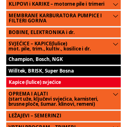
KLIPOVI i KARIKE – motorne pile i trimeri
MEMBRANE KARBURATORA PUMPICE I
FILTERI GORIVA
BOBINE, ELEKTRONIKA i dr.
SVJEĆICE – KAPICE(lulice)
mot. pile, trim., kultiv., kosilice i dr.
Champion, Bosch, NGK
Willtek, BRISK, Super Bosna
Kapice (lulice) svjećice
OPREMA I ALATI
(start uže, ključevi svjećica, karnisteri,
brusne ploče, šumar. klinovi, remeni)
LEŽAJEVI – SEMERINZI