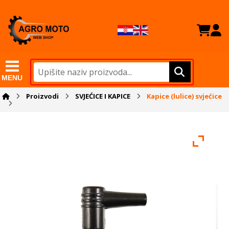
MENU
Proizvodi
SVJEĆICE I KAPICE
Kapice (lulice) svjećice