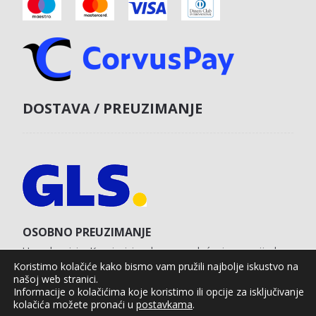
DOSTAVA / PREUZIMANJE
OSOBNO PREUZIMANJE
U poslovnici u Koprivnici s obvezom plaćanja unaprijed
karticom na web shopu.
Koristimo kolačiće kako bismo vam pružili najbolje iskustvo na
našoj web stranici.
Informacije o kolačićima koje koristimo ili opcije za isključivanje
kolačića možete pronaći u
postavkama
.
Agro Moto Shop © 2025.
Izrada web shopa:
kT dizajn