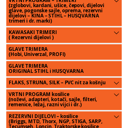
VRTNI PROGRAM – TRIMERI
(zglobovi, kardani, ušice, čepovi, dijelovi
glave, pogonske sajle, oprema, rezervni
dijelovi – KINA – STIHL – HUSQVARNA
trimeri i dr. marki)
KAWASAKI TRIMERI
( Rezervni dijelovi )
GLAVE TRIMERA
(Hobi, Univerzal, PROFI)
GLAVE TRIMERA
ORIGINAL STIHL i HUSQVARNA
FLAKS, STRUNA, SILK – PVC nit za košnju
VRTNI PROGRAM kosilice
(noževi, adapteri, kotači, sajle, filteri,
remenice, ležaj, razni vijci i dr.)
REZERVNI DIJELOVI – kosilice
(Briggs, MTD, Thorx, NGP, STIGA, SARP,
Tecumseh, Loncin, Traktorske kosilice