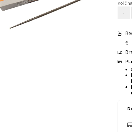
-
Be
€
Br
Pla
D