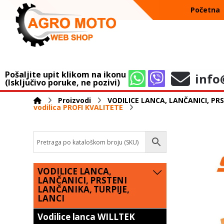
Početna
Pošaljite upit klikom na ikonu
info
(Isključivo poruke, ne pozivi)
Proizvodi
VODILICE LANCA, LANČANICI, PRS
vodilica PROFI KVALITETE
VODILICE LANCA,
LANČANICI, PRSTENI
LANČANIKA, TURPIJE,
LANCI
Vodilice lanca WILLTEK