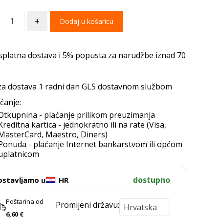
+
Dodaj u košaricu
splatna dostava i 5% popusta za narudžbe iznad 70
za dostava 1 radni dan GLS dostavnom službom
ćanje:
Otkupnina - plaćanje prilikom preuzimanja
Kreditna kartica - jednokratno ili na rate (Visa,
MasterCard, Maestro, Diners)
Ponuda - plaćanje Internet bankarstvom ili općom
uplatnicom
dostupno
ostavljamo u
HR
Poštarina od
Promijeni državu:
6,60
€