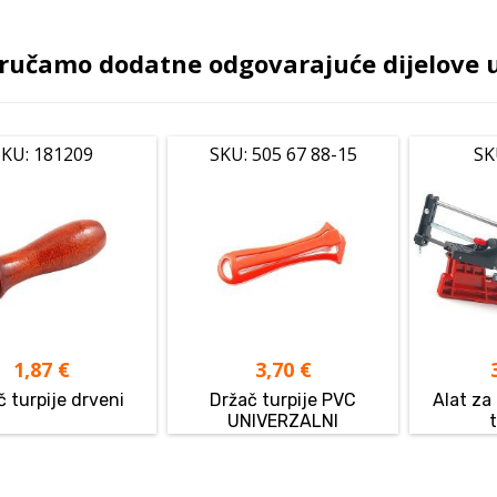
ručamo dodatne odgovarajuće dijelove uz
KU: 181209
SKU: 505 67 88-15
SK
1,87
€
3,70
€
č turpije drveni
Držač turpije PVC
Alat za
UNIVERZALNI