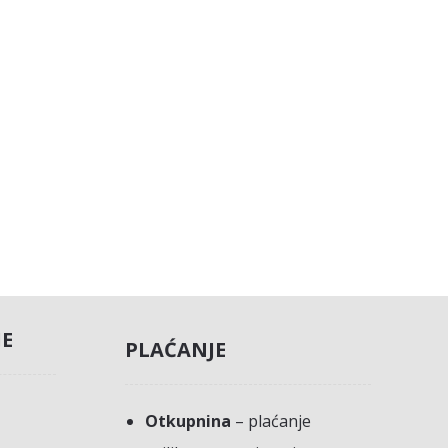
JE
PLAĆANJE
Otkupnina
– plaćanje