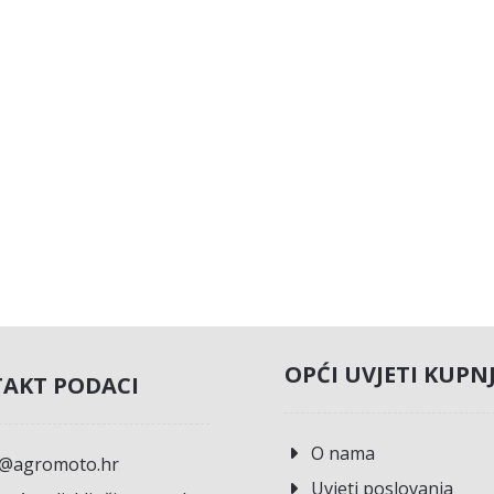
OPĆI UVJETI KUPN
AKT PODACI
O nama
o@agromoto.hr
Uvjeti poslovanja