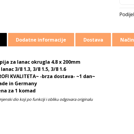
Dodatne informacije
Dostava
Način
pija za lanac okrugla 4.8 x 200mm
 lanac 3/8 1.3, 3/8 1.5, 3/8 1.6
OFI KVALITETA~ -brza dostava- ~1 dan~
ade in Germany
ena za 1 komad