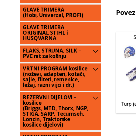
GLAVE TRIMERA
Povez
(Hobi, Univerzal, PROFI)
GLAVE TRIMERA
ORIGINAL STIHL i
S
HUSQVARNA
FLAKS, STRUNA, SILK –
PVC nit za košnju
VRTNI PROGRAM kosilice
(noževi, adapteri, kotači,
sajle, filteri, remenice,
ležaj, razni vijci i dr.)
REZERVNI DIJELOVI –
kosilice
Turpij
(Briggs, MTD, Thorx, NGP,
STIGA, SARP, Tecumseh,
Loncin, Traktorske
kosilice dijelovi)