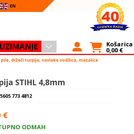
EN
Košarica
UZIMANJE
0,00
€
ile, držači turpija, navlake vodilica, mazalice
pija STIHL 4,8mm
 5605 773 4812
0
€
TUPNO ODMAH