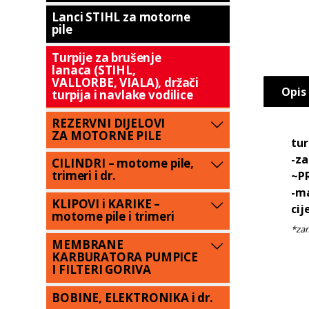
Lanci STIHL za motorne
pile
Turpije za brušenje
lanaca (STIHL,
VALLORBE, VIALA), držači
Opis
turpija i navlake vodilice
REZERVNI DIJELOVI
ZA MOTORNE PILE
tur
-za
CILINDRI – motorne pile,
trimeri i dr.
~PR
-m
KLIPOVI i KARIKE –
cij
motorne pile i trimeri
MEMBRANE
KARBURATORA PUMPICE
I FILTERI GORIVA
BOBINE, ELEKTRONIKA i dr.