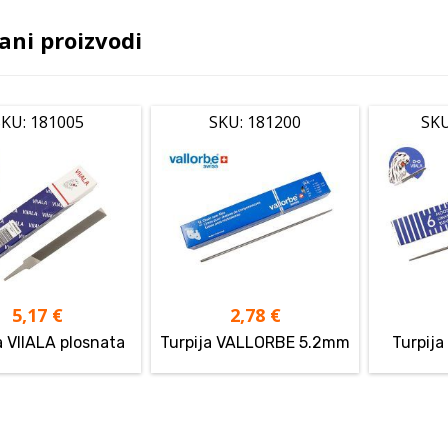
ani proizvodi
KU: 181005
SKU: 181200
SKU
5,17
€
2,78
€
a VIIALA plosnata
Turpija VALLORBE 5.2mm
Turpij