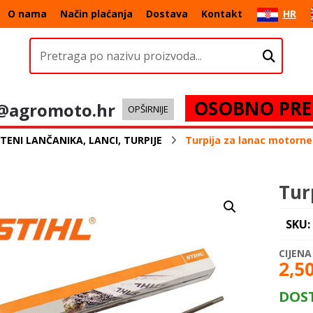
O nama
Način plaćanja
Dostava
Kontakt
HR
OSOBNO PRE
@agromoto.hr
OPŠIRNIJE
TENI LANČANIKA, LANCI, TURPIJE
Turpija za lanac motorne p
Tur
SKU:
2,5
DOS