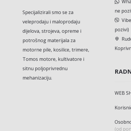
What
ne pozi
Specijalizirali smo se za
Vibe
veleprodaju i maloprodaju
pozivi)
dijelova, strojeva, opreme i
Rudo
potrošnog materijala za
Koprivn
motorne pile, kosilice, trimere,
Tomos motore, kultivatore i
sitnu poljoprivrednu
RADN
mehanizaciju.
WEB S
Korisn
Osobno
(od pon