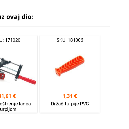
 ovaj dio:
U: 171020
SKU: 181006
31,61
€
1,31
€
 oštrenje lanca
Držač turpije PVC
turpijom