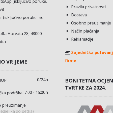
sApp (isključivo poruke,
Pravila privatnosti
vi)
Dostava
r (isključivo poruke, ne
Osobno preuzimanje
Način plaćanja
lfa Horvata 28, 48000
Reklamacije
ica
Zajednička putovanj
firme
O VRIJEME
0/24h
BONITETNA OCJE
HOP
TVRTKE ZA 2024.
7:00 - 15:00h
ička podrška
 preuzimanje
edjeljka do petka)