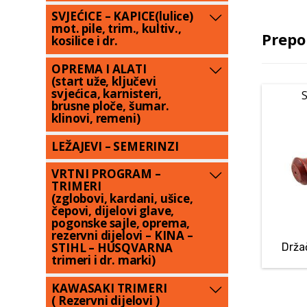
SVJEĆICE – KAPICE(lulice)
mot. pile, trim., kultiv.,
Prepo
kosilice i dr.
OPREMA I ALATI
(start uže, ključevi
svjećica, karnisteri,
S
brusne ploče, šumar.
klinovi, remeni)
LEŽAJEVI – SEMERINZI
VRTNI PROGRAM –
TRIMERI
(zglobovi, kardani, ušice,
čepovi, dijelovi glave,
pogonske sajle, oprema,
rezervni dijelovi – KINA –
STIHL – HUSQVARNA
Drža
trimeri i dr. marki)
KAWASAKI TRIMERI
( Rezervni dijelovi )