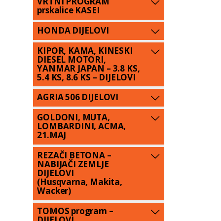
VRTNI PROGRAM
prskalice KASEI
HONDA DIJELOVI
KIPOR, KAMA, KINESKI
DIESEL MOTORI,
YANMAR JAPAN – 3.8 KS,
5.4 KS, 8.6 KS – DIJELOVI
AGRIA 506 DIJELOVI
GOLDONI, MUTA,
LOMBARDINI, ACMA,
21.MAJ
REZAČI BETONA –
NABIJAČI ZEMLJE
DIJELOVI
(Husqvarna, Makita,
Wacker)
TOMOS program –
DIJELOVI