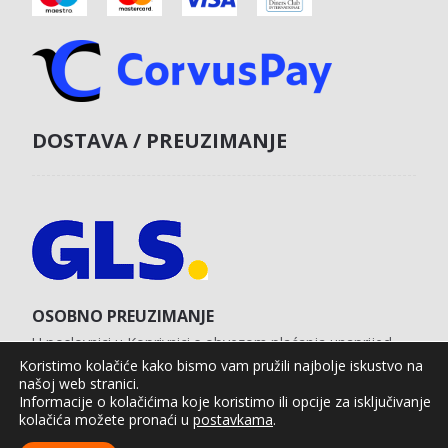
DOSTAVA / PREUZIMANJE
OSOBNO PREUZIMANJE
U poslovnici u Koprivnici s obvezom plaćanja unaprijed
karticom na web shopu.
Koristimo kolačiće kako bismo vam pružili najbolje iskustvo na
našoj web stranici.
Informacije o kolačićima koje koristimo ili opcije za isključivanje
kolačića možete pronaći u
postavkama
.
Agro Moto Shop © 2025.
Izrada web shopa:
kT dizajn