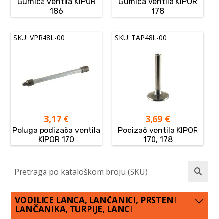
Gumica ventila KIPOR
Gumica ventila KIPOR
186
178
SKU: VPR48L-00
SKU: TAP48L-00
3,17
€
3,69
€
Poluga podizača ventila
Podizač ventila KIPOR
KIPOR 170
170, 178
VODILICE LANCA, LANČANICI, PRSTENI
LANČANIKA, TURPIJE, LANCI