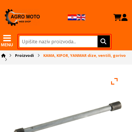
MENU
Proizvodi
KAMA, KIPOR, YANMAR dize, ventili, gorivo