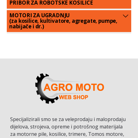
PRIBOR ZA ROBOTSKE KOSILICE
MOTORI ZA UGRADNJU
(za kosilice, kultivatore, agregate, pumpe,
nabijače i dr.)
Specijalizirali smo se za veleprodaju i maloprodaju
dijelova, strojeva, opreme i potrošnog materijala
za motorne pile, kosilice, trimere, Tomos motore,