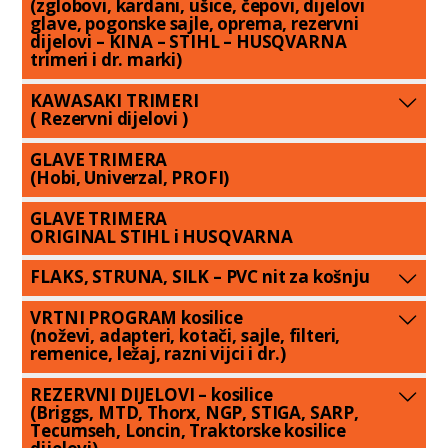
(zglobovi, kardani, ušice, čepovi, dijelovi
glave, pogonske sajle, oprema, rezervni
dijelovi – KINA – STIHL – HUSQVARNA
trimeri i dr. marki)
KAWASAKI TRIMERI
( Rezervni dijelovi )
GLAVE TRIMERA
(Hobi, Univerzal, PROFI)
GLAVE TRIMERA
ORIGINAL STIHL i HUSQVARNA
FLAKS, STRUNA, SILK – PVC nit za košnju
VRTNI PROGRAM kosilice
(noževi, adapteri, kotači, sajle, filteri,
remenice, ležaj, razni vijci i dr.)
REZERVNI DIJELOVI – kosilice
(Briggs, MTD, Thorx, NGP, STIGA, SARP,
Tecumseh, Loncin, Traktorske kosilice