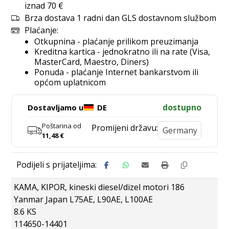
iznad 70 €
Brza dostava 1 radni dan GLS dostavnom službom
Plaćanje:
Otkupnina - plaćanje prilikom preuzimanja
Kreditna kartica - jednokratno ili na rate (Visa,
MasterCard, Maestro, Diners)
Ponuda - plaćanje Internet bankarstvom ili
općom uplatnicom
dostupno
Dostavljamo u
DE
Poštarina od
Promijeni državu:
11,48
€
KAMA, KIPOR, kineski diesel/dizel motori 186
Yanmar Japan L75AE, L90AE, L100AE
8.6 KS
114650-14401