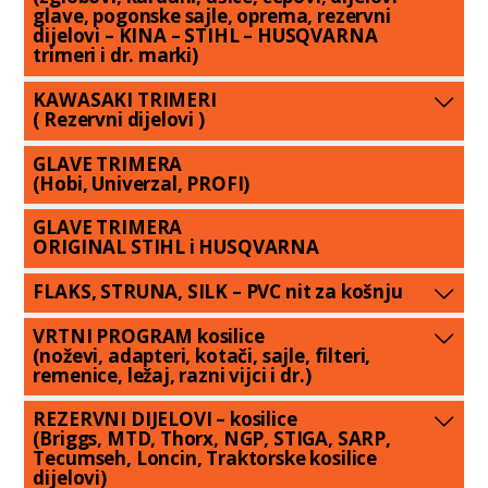
glave, pogonske sajle, oprema, rezervni
dijelovi – KINA – STIHL – HUSQVARNA
trimeri i dr. marki)
KAWASAKI TRIMERI
( Rezervni dijelovi )
GLAVE TRIMERA
(Hobi, Univerzal, PROFI)
GLAVE TRIMERA
ORIGINAL STIHL i HUSQVARNA
FLAKS, STRUNA, SILK – PVC nit za košnju
VRTNI PROGRAM kosilice
(noževi, adapteri, kotači, sajle, filteri,
remenice, ležaj, razni vijci i dr.)
REZERVNI DIJELOVI – kosilice
(Briggs, MTD, Thorx, NGP, STIGA, SARP,
Tecumseh, Loncin, Traktorske kosilice
dijelovi)