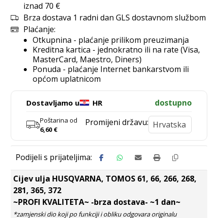
iznad 70 €
Brza dostava 1 radni dan GLS dostavnom službom
Plaćanje:
Otkupnina - plaćanje prilikom preuzimanja
Kreditna kartica - jednokratno ili na rate (Visa,
MasterCard, Maestro, Diners)
Ponuda - plaćanje Internet bankarstvom ili
općom uplatnicom
dostupno
Dostavljamo u
HR
Poštarina od
Promijeni državu:
6,60
€
Cijev ulja HUSQVARNA, TOMOS 61, 66, 266, 268,
281, 365, 372
~PROFI KVALITETA~ -brza dostava- ~1 dan~