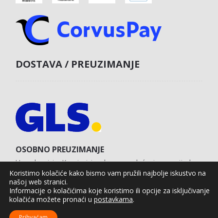
DOSTAVA / PREUZIMANJE
OSOBNO PREUZIMANJE
U poslovnici u Koprivnici s obvezom plaćanja unaprijed
karticom na web shopu.
Koristimo kolačiće kako bismo vam pružili najbolje iskustvo na
našoj web stranici.
Informacije o kolačićima koje koristimo ili opcije za isključivanje
kolačića možete pronaći u
postavkama
.
Agro Moto Shop © 2025.
Izrada web shopa:
kT dizajn
Prihvaćam