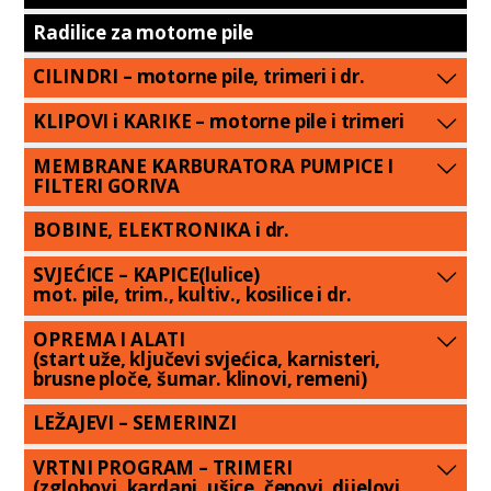
Radilice za motorne pile
CILINDRI – motorne pile, trimeri i dr.
KLIPOVI i KARIKE – motorne pile i trimeri
MEMBRANE KARBURATORA PUMPICE I
FILTERI GORIVA
BOBINE, ELEKTRONIKA i dr.
SVJEĆICE – KAPICE(lulice)
mot. pile, trim., kultiv., kosilice i dr.
OPREMA I ALATI
(start uže, ključevi svjećica, karnisteri,
brusne ploče, šumar. klinovi, remeni)
LEŽAJEVI – SEMERINZI
VRTNI PROGRAM – TRIMERI
(zglobovi, kardani, ušice, čepovi, dijelovi