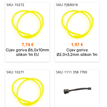
SKU: 10272
SKU: PJBB016
7,74
€
1,97
€
Cijev goriva Ø6,0x10mm
Cijev goriva
silikon 1m EU
Ø2,0×3,2mm silikon 1m
SKU: 10271
SKU: 1111 358 7700