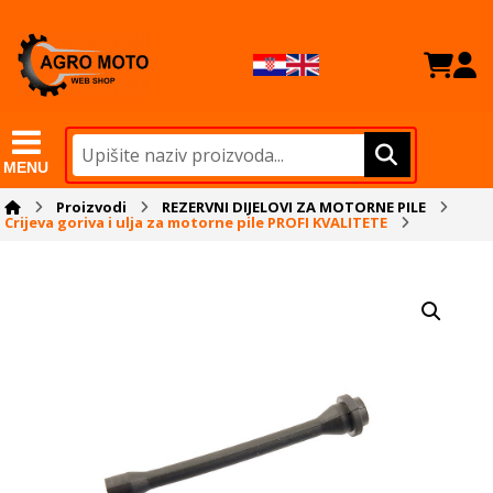
MENU
Proizvodi
REZERVNI DIJELOVI ZA MOTORNE PILE
Crijeva goriva i ulja za motorne pile PROFI KVALITETE