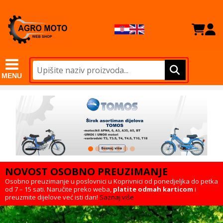
MENU
NOVOST OSOBNO PREUZIMANJE
Osobno preuzimanje u poslovnici u Koprivnici od ponedjeljka do petka
od 7 – 15 sati. Naručite preko weba,
platite odmah karticom
i
preuzmite dijelove već isti dan!
Saznaj više