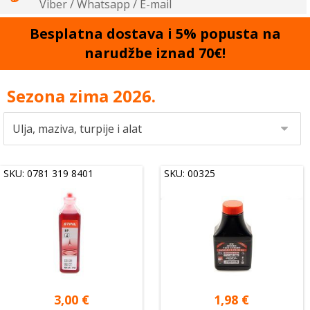
Viber / Whatsapp / E-mail
Besplatna dostava i 5% popusta na
narudžbe iznad 70€!
Sezona zima 2026.
SKU: 0781 319 8401
SKU: 00325
3,00
€
1,98
€