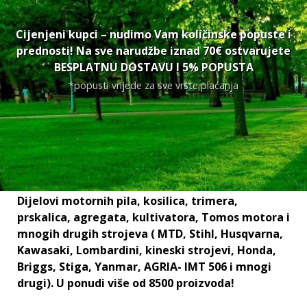
Cijenjeni kupci – nudimo Vam količinske popuste i
prednosti! Na sve narudžbe iznad 70€ ostvarujete
BESPLATNU DOSTAVU I 5% POPUSTA
*popusti vrijede za sve vrste plaćanja
Dijelovi motornih pila, kosilica, trimera,
prskalica, agregata, kultivatora, Tomos motora i
mnogih drugih strojeva ( MTD, Stihl, Husqvarna,
Kawasaki, Lombardini, kineski strojevi, Honda,
Briggs, Stiga, Yanmar, AGRIA- IMT 506 i mnogi
drugi). U ponudi više od 8500 proizvoda!