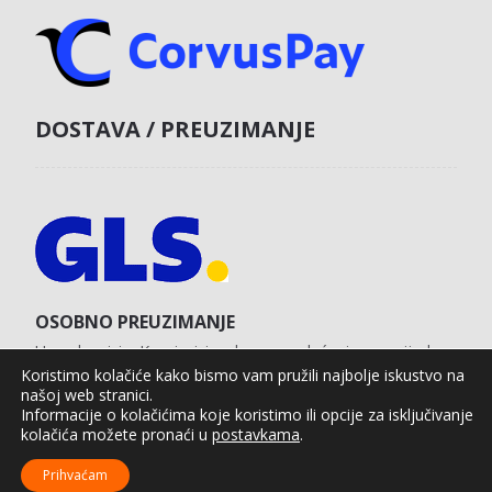
DOSTAVA / PREUZIMANJE
OSOBNO PREUZIMANJE
U poslovnici u Koprivnici s obvezom plaćanja unaprijed
karticom na web shopu.
Koristimo kolačiće kako bismo vam pružili najbolje iskustvo na
našoj web stranici.
Informacije o kolačićima koje koristimo ili opcije za isključivanje
kolačića možete pronaći u
postavkama
.
Agro Moto Shop © 2025.
Izrada web shopa:
kT dizajn
Prihvaćam